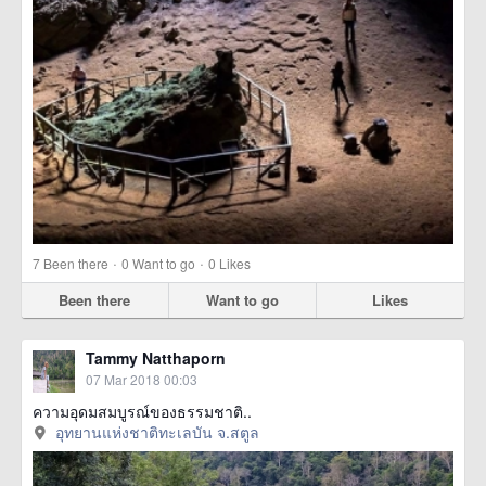
·
·
7
Been there
0
Want to go
0
Likes
Been there
Want to go
Likes
Tammy Natthaporn
07 Mar 2018 00:03
ความอุดมสมบูรณ์ของธรรมชาติ..
อุทยานแห่งชาติทะเลบัน จ.สตูล