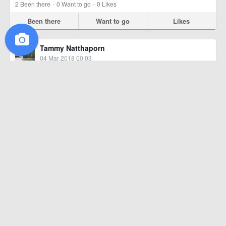
·
·
2
Been there
0
Want to go
0
Likes
Been there
Want to go
Likes
Tammy Natthaporn
04 Mar 2018 00:03
ด้านหน้าของคฤหาสถ์กูเด็น
พิพิธภัณฑสถานแห่งชาติสตูล (Satun National Museum),
สตูล