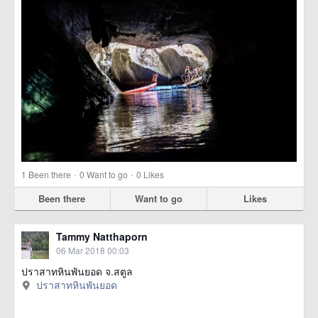
·
·
1
Been there
0
Want to go
0
Likes
Been there
Want to go
Likes
Tammy Natthaporn
06 Mar 2018 00:03
ปราสาทหินพันยอด จ.สตูล
ปราสาทหินพันยอด