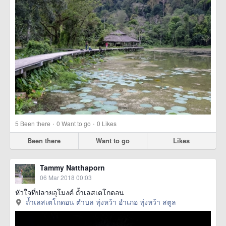
·
·
5
Been there
0
Want to go
0
Likes
Been there
Want to go
Likes
Tammy Natthaporn
06 Mar 2018 00:03
หัวใจที่ปลายอุโมงค์ ถ้ำเลสเตโกดอน
ถ้ำเลสเตโกดอน ตำบล ทุ่งหว้า อำเภอ ทุ่งหว้า สตูล