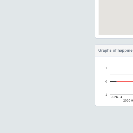
Graphs of happine
1
0
-1
2026-04
2026-