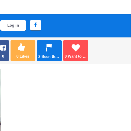
Log in
0
0
Likes
0
Want to go
2
Been there