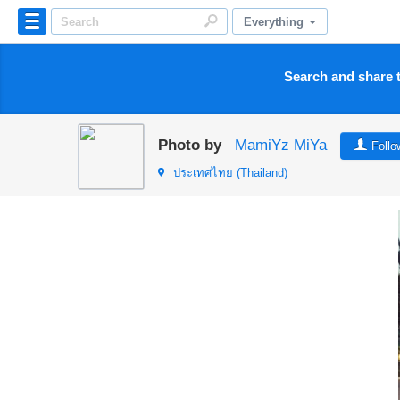
Everything
Search and share t
Photo by
MamiYz MiYa
Follo
ประเทศไทย (Thailand)