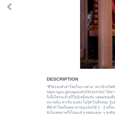
DESCRIPTION
'ชีวิตรอบหัวลำโพงในบางส่วน' สถานีรถไฟหัว
https://goo.gl/maps/u6VZ5h1kYUK2 ได้ข่า
ก็เมื่อไหร่จะย้ายก็ไม่รู้เหมือนกัน แต่ผมชอ
สนามบิน ท่าเรือ ขนส่ง ไม่รู้ทำไมถึงชอบ รู้แ
ที่หัวลำโพงก็เคยมาถ่ายรูปเล่นได้ 2 - 3 ครั้งแล้ว
ยังไม่เคยมาครั้งไหนแล้วเจอคนเยอะ ๆ สงสั