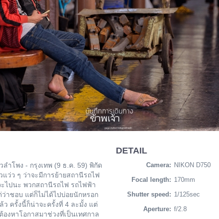
DETAIL
ลำโพง - กรุงเทพ (9 ธ.ค. 59) พิกัด
Camera:
NIKON D750
วแว่ว ๆ ว่าจะมีการย้ายสถานีรถไฟ
Focal length:
170mm
บที่จะไปนะ พวกสถานีรถไฟ รถไฟฟ้า
ต่ว่าชอบ แต่ก็ไม่ได้ไปบ่อยนักหรอก
Shutter speed:
1/125sec
 ครั้งนี้ก็น่าจะครั้งที่ 4 ละมั้ง แต่
Aperture:
f/2.8
ยต้องหาโอกาสมาช่วงที่เป็นเทศกาล