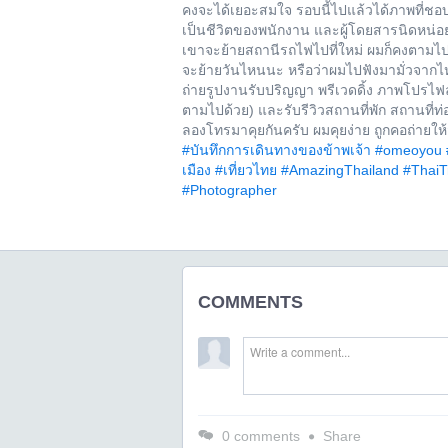
คงจะได้เยอะสมใจ รอบนี้ไปแล้วได้ภาพที่ช
เป็นชีวิตของพนักงาน และผู้โดยสารนิดหน่อย 
เขาจะย้ายสถานีรถไฟไปที่ใหม่ ผมก็คงตามไปถ่
จะย้ายวันไหนนะ หรือว่าผมไปฟังมามั่วจากไหน
ถ่ายรูปงานรับปริญญา พรีเวดดิ้ง ภาพโปรไฟล์ 
ตามไปด้วย) และรับรีวิวสถานที่พัก สถานที่ท
ลองโทรมาคุยกันครับ ผมคุยง่าย ถูกคอถ่ายให้
#บันทึกการเดินทางของข้าพเจ้า
#omeoyou
เมือง
#เที่ยวไทย
#AmazingThailand
#ThaiT
#Photographer
COMMENTS
0
comments
Share