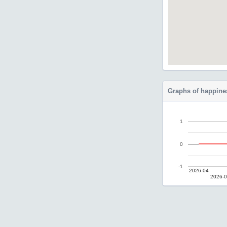
Graphs of happine
1
0
-1
2026-04
2026-