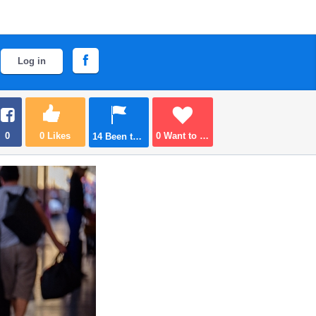
Log in
0
0
Likes
0
Want to go
14
Been there