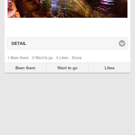
DETAIL
click to expand contents
·
·
·
1
Been there
0
Want to go
0
Likes
Share
Been there
Want to go
Likes