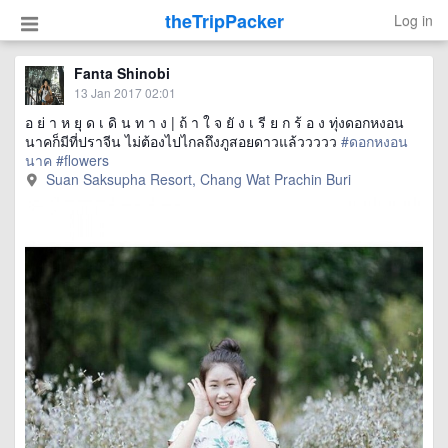
theTripPacker
Log in
Fanta Shinobi
13 Jan 2017 02:01
อ ย่ า ห ยุ ด เ ดิ น ท า ง | ถ้ า ใ จ ยั ง เ รี ย ก ร้ อ ง ทุ่งดอกหงอน
นาคก็มีที่ปราจีน ไม่ต้องไปไกลถึงภูสอยดาวแล้ววววว
#ดอกหงอน
นาค
#flowers
Suan Saksupha Resort, Chang Wat Prachin Buri