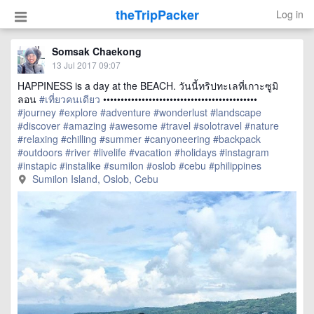
theTripPacker
Log in
Somsak Chaekong
13 Jul 2017 09:07
HAPPINESS is a day at the BEACH. วันนี้ทริปทะเลที่เกาะซูมิ
ลอน
#เที่ยวคนเดียว
••••••••••••••••••••••••••••••••••••••••••••
#journey
#explore
#adventure
#wonderlust
#landscape
#discover
#amazing
#awesome
#travel
#solotravel
#nature
#relaxing
#chilling
#summer
#canyoneering
#backpack
#outdoors
#river
#livelife
#vacation
#holidays
#instagram
#instapic
#instalike
#sumilon
#oslob
#cebu
#philippines
Sumilon Island, Oslob, Cebu