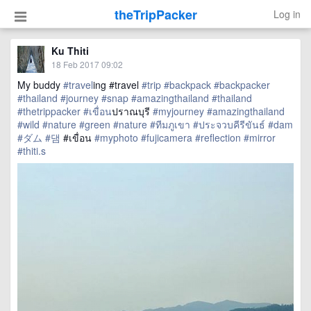
theTripPacker
Log in
Ku Thiti
18 Feb 2017 09:02
My buddy
#travel
ing #travel
#trip
#backpack
#backpacker
#thailand
#journey
#snap
#amazingthailand
#thailand
#thetrippacker
#เขื่อน
ปราณบุรี
#myjourney
#amazingthailand
#wild
#nature
#green
#nature
#ทีมภูเขา
#ประจวบคีรีขันธ์
#dam
#ダム
#댐
#เขื่อน
#myphoto
#fujicamera
#reflection
#mirror
#thiti.s