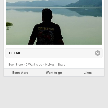
DETAIL
click to expand contents
·
·
·
1
Been there
0
Want to go
0
Likes
Share
Been there
Want to go
Likes