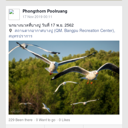
Phongthorn Poolruang
17 Nov 2019 00:11
นกนางนวลที่บางปู วันที่ 17 พ.ย. 2562
สถานตากอากาศบางปู (QM. Bangpu Recreation Center),
สมุทรปราการ
·
·
229
Been there
0
Want to go
0
Likes