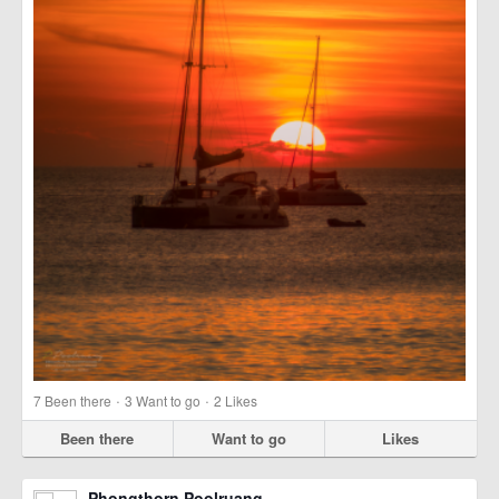
·
·
7
Been there
3
Want to go
2
Likes
Been there
Want to go
Likes
Phongthorn Poolruang