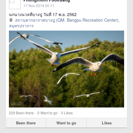
17 Nov 2019 00:11
นกนางนวลที่บางปู วันที่ 17 พ.ย. 2562
สถานตากอากาศบางปู (QM. Bangpu Recreation Center),
สมุทรปราการ
·
·
229
Been there
0
Want to go
0
Likes
Been there
Want to go
Likes