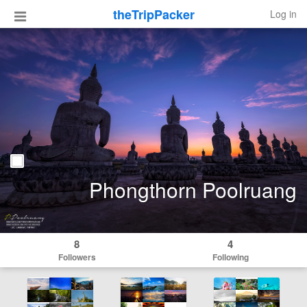
theTripPacker
Log in
Phongthorn Poolruang
8
4
Followers
Following