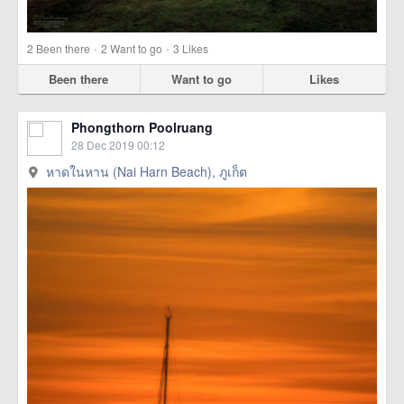
·
·
2
Been there
2
Want to go
3
Likes
Been there
Want to go
Likes
Phongthorn Poolruang
28 Dec 2019 00:12
หาดในหาน (Nai Harn Beach), ภูเก็ต