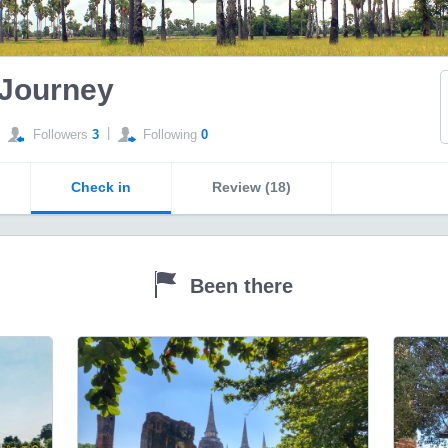
 Journey
|
Followers
3
Following
0
Check in
Review (18)
Been there