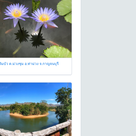
ิมบัว ต.ม่วงชุม อ.ท่าม่วง จ.กาญจนบุรี