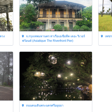
หลวง
จ.กรุงเทพมหานคร ท่าเรือเอเชียทีค เดอะ ริเวอร์
เพชรบ
ฟร้อนท์ (Asiatique The Riverfront Pier)
ถนนคนเดินพระนครศรีอยุธยา