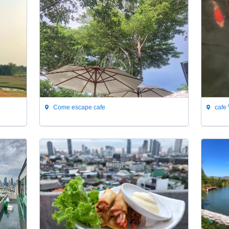
Come escape cafe
cafe ร