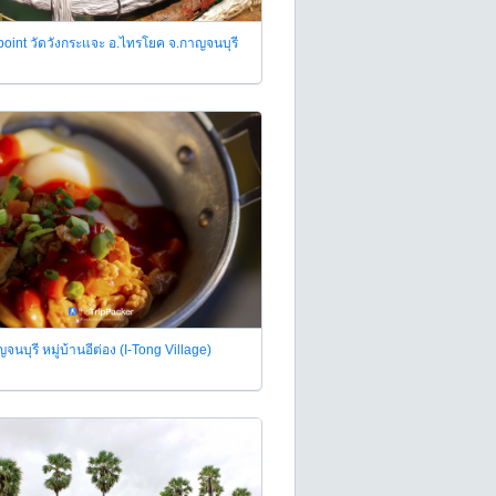
oint วัดวังกระแจะ อ.ไทรโยค จ.กาญจนบุรี
นบุรี หมู่บ้านอีต่อง (I-Tong Village)