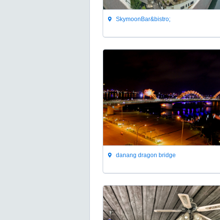
SkymoonBar&bistro;
danang dragon bridge