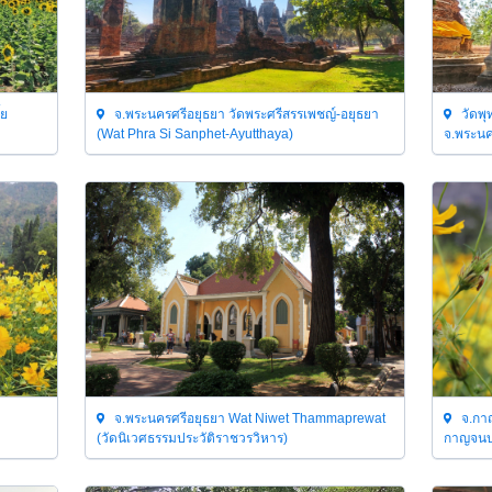
้ย
จ.พระนครศรีอยุธยา วัดพระศรีสรรเพชญ์-อยุธยา
วัดพุ
(Wat Phra Si Sanphet-Ayutthaya)
จ.พระนค
จ.พระนครศรีอยุธยา Wat Niwet Thammaprewat
จ.กาญ
(วัดนิเวศธรรมประวัติราชวรวิหาร)
กาญจนบุ