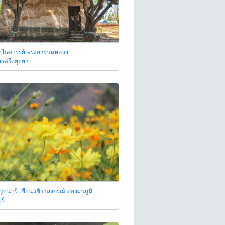
ทไธศวรรย์ พระอารามหลวง
รศรีอยุธยา
จนบุรี เขื่อนวชิราลงกรณ์ ทองผาภูมิ
รี