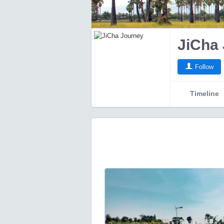
JiCha
Follow
Timeline