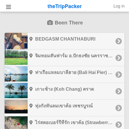
theTripPacker
Log in
Been There
BEDGASM CHANTHABURI
จิมทอมสันฟาร์ม อ.ปักธงชัย นครราชสีมา
ท่าเรือแหลมบาลีฮาย (Bali Hai Pier) ชลบุรี
เกาะช้าง (Koh Chang) ตราด
ทุ่งกังหันลมเขาค้อ เพชรบูรณ์
ไร่สตอเบอร์รี่ที่รัก เขาค้อ (Strawberry Thirak Farm Khao Kho) เพชรบูรณ์