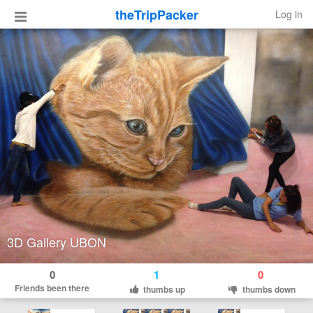
theTripPacker
Log in
3D Gallery UBON
0
1
0
Friends been there
thumbs up
thumbs down