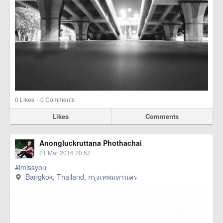
·
0
Likes
0 Comments
Likes
Comments
Anongluckruttana Phothachai
21 Mar 2016 20:52
#imissyou
Bangkok, Thailand, กรุงเทพมหานคร