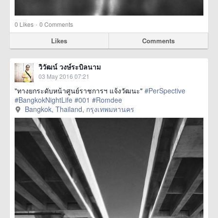
·
0
Likes
0 Comments
Likes
Comments
วิวัฒน์ วงษ์ระบิลนาม
03 May 2016 07:21
"ทางยกระดับหน้าศูนย์ราชการฯ แจ้งวัฒนะ"
#PerSpective
#BangkokNightLife
#001
#Romdee
Bangkok, Thailand, กรุงเทพมหานคร