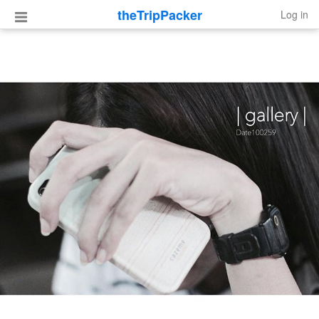
theTripPacker
Log in