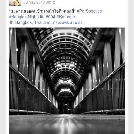
03 May 2016 08:12
"สะพานลอยคนข้าม หน้าไอทีฯหลักสี่"
#PerSpective
#BangkokNightLife
#004
#Romdee
Bangkok, Thailand, กรุงเทพมหานคร