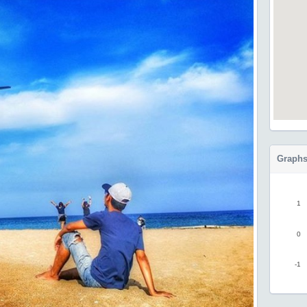
Graphs
1
0
-1