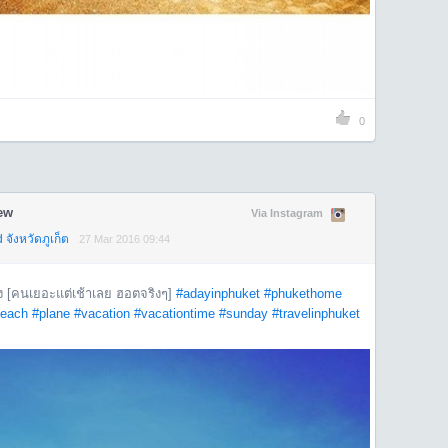
0
ew
Via Instagram
จังหวัดภูเก็ต
27 Mar 2016 09:44
งจัง [คนเยอะแต่เช้าเลย ฮอตจริงๆ]
#adayinphuket
#phukethome
each
#plane
#vacation
#vacationtime
#sunday
#travelinphuket