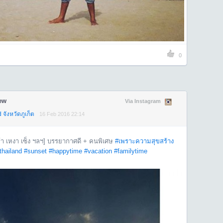
0
ew
Via Instagram
จังหวัดภูเก็ต
16 Feb 2016 22:14
้า เหงา เซ็ง ฯลฯ] บรรยากาศดี + คนพิเศษ
#เพราะความสุขสร้าง
thailand
#sunset
#happytime
#vacation
#familytime