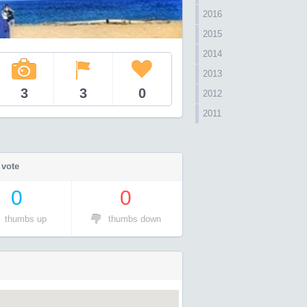
2016
2015
2014
2013
3
3
0
2012
2011
 vote
0
0
thumbs up
thumbs down