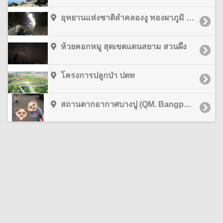
อุทยานแห่งชาติลำคลองงู ทองผาภูมิ กาญจนบุรี กาญจนบุรี
ห้วยคอกหมู สุดเขตแดนสยาม สวนผึ้ง
โครงการปลูกป่า ปตท
สถานตากอากาศบางปู (QM. Bangpu Recreation Center) สมุทรปราการ