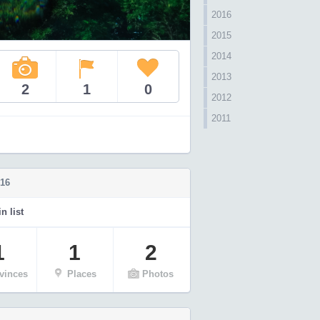
2016
2015
2014
2013
2
1
0
2012
2011
016
n list
1
1
2
vinces
Places
Photos