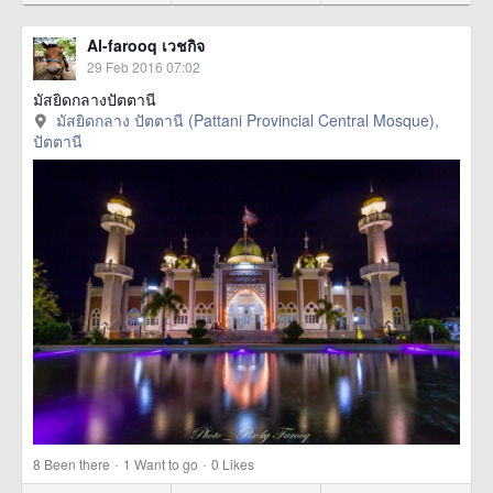
Al-farooq เวชกิจ
29 Feb 2016 07:02
มัสยิดกลางปัตตานี
มัสยิดกลาง ปัตตานี (Pattani Provincial Central Mosque),
ปัตตานี
·
·
8
Been there
1
Want to go
0
Likes