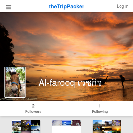
theTripPacker
Log in
Al-farooq เวชกิจ
2
1
Followers
Following