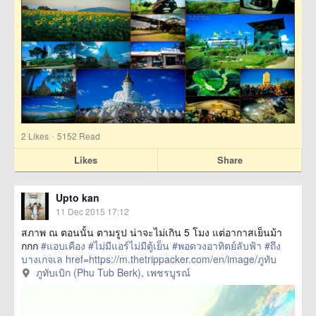
·
2
Likes
5152 Read
Likes
Share
Upto kan
11 Dec 2015 17:12
สภาพ ณ ตอนนั้น ตามรูป น่าจะไม่เกิน 5 โมง แต่อากาสเย็นม้า
กกก
#แอบเคือง
#ไม่มีแอร์ไม่มีตู้เย็น
#พอดวงอาทิตย์ลับฟ้า
#ถึง
บางเกจเล
href=https://m.thetrippacker.com/en/image/ภูทับ
เบิกPhuTubBerk/178188> more
ภูทับเบิก (Phu Tub Berk), เพชรบูรณ์