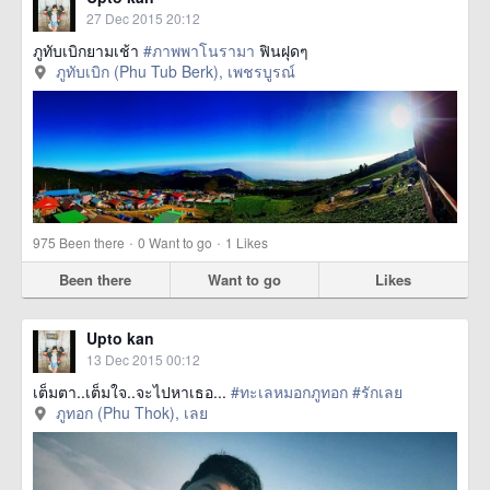
27 Dec 2015 20:12
ภูทับเบิกยามเช้า
#ภาพพาโนรามา
ฟินฝุดๆ
ภูทับเบิก (Phu Tub Berk), เพชรบูรณ์
·
·
975
Been there
0
Want to go
1
Likes
Been there
Want to go
Likes
Upto kan
13 Dec 2015 00:12
เต็มตา..เต็มใจ..จะไปหาเธอ...
#ทะเลหมอกภูทอก
#รักเลย
ภูทอก (Phu Thok), เลย