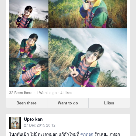
·
·
32
Been there
1
Want to go
4
Likes
Been there
Want to go
Likes
Upto kan
27 Dec 2015 20:12
ไปภูทับเบิก ไม่มีทะเลหมอก แก้ตัวใหม่ที่
#ภูทอก
รักเลย...ภูทอก