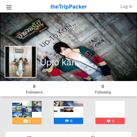
theTripPacker
Log in
Upto kan
0
0
Followers
Following
8
6
0