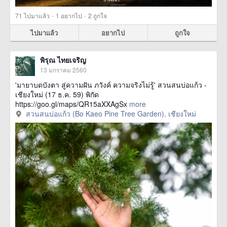
·
·
71
ไปมาแล้ว
1
อยากไป
2
ถูกใจ
ไปมาแล้ว
อยากไป
ถูกใจ
พิรุณ ไทยเจริญ
13 มกราคม 2560
'มายาบดบังตา สู่ความฝัน ภวังค์ ความจริงไม่รู้' สวนสนบ่อแก้ว -
เชียงใหม่ (17 ธ.ค. 59) พิกัด
https://goo.gl/maps/QR15aXXAgSx
more
สวนสนบ่อแก้ว (Bo Kaeo Pine Tree Garden), เชียงใหม่