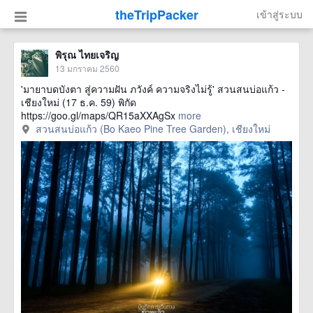
theTripPacker
เข้าสู่ระบบ
พิรุณ ไทยเจริญ
13 มกราคม 2560
'มายาบดบังตา สู่ความฝัน ภวังค์ ความจริงไม่รู้' สวนสนบ่อแก้ว -
เชียงใหม่ (17 ธ.ค. 59) พิกัด
https://goo.gl/maps/QR15aXXAgSx
more
สวนสนบ่อแก้ว (Bo Kaeo Pine Tree Garden), เชียงใหม่