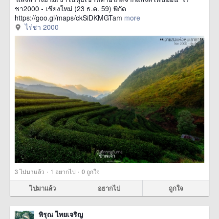
ชา2000 - เชียงใหม่ (23 ธ.ค. 59) พิกัด
https://goo.gl/maps/ckSiDKMGTam
more
ไร่ชา 2000
·
·
3
ไปมาแล้ว
1
อยากไป
0
ถูกใจ
ไปมาแล้ว
อยากไป
ถูกใจ
พิรุณ ไทยเจริญ