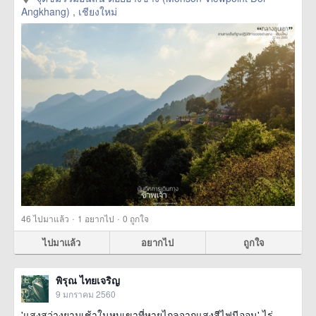
Angkhang) , เชียงใหม่
·
·
46
ไปมาแล้ว
1
อยากไป
0
ถูกใจ
ไปมาแล้ว
อยากไป
ถูกใจ
พิรุณ ไทยเจริญ
9 มกราคม 2560
'แสงสว่างยามเช้าในหุบเขาที่หายไกลจากแสงสีไฟนีออน' ไร่