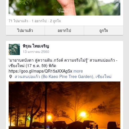
·
·
71
ไปมาแล้ว
1
อยากไป
2
ถูกใจ
ไปมาแล้ว
อยากไป
ถูกใจ
พิรุณ ไทยเจริญ
13 มกราคม 2560
'มายาบดบังตา สู่ความฝัน ภวังค์ ความจริงไม่รู้' สวนสนบ่อแก้ว -
เชียงใหม่ (17 ธ.ค. 59) พิกัด
https://goo.gl/maps/QR15aXXAgSx
more
สวนสนบ่อแก้ว (Bo Kaeo Pine Tree Garden), เชียงใหม่