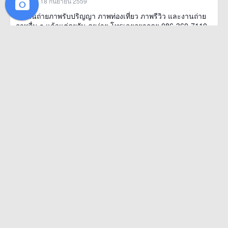
18 กันยายน 2559
รับงานถ่ายภาพรับปริญญา ภาพท่องเที่ยว ภาพรีวิว และงานถ่าย
ภาพอื่น ๆ แล้วแต่คุยกัน คุยง่าย โทรเลยอยากคุย 086-360-7110
'รอบตัวล้
more
อุทยานแห่งชาติทุ่งแสลงหลวง(บ้านหนองแม่นา) อ.เขาค้อ
จ.เพชรบูรณ์
·
·
14
ไปมาแล้ว
0
อยากไป
0
ถูกใจ
ไปมาแล้ว
อยากไป
ถูกใจ