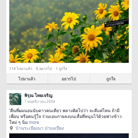
·
·
114
ไปมาแล้ว
6
อยากไป
1
ถูกใจ
ไปมาแล้ว
อยากไป
ถูกใจ
พิรุณ ไทยเจริญ
7 พฤศจิกายน 2559
'คืนที่ผมนอนนับดาวคนเดียว พลางคิดไปว่า จะดีแค่ไหน ถ้ามี
เพื่อน หรือคนรู้ใจ ร่วมเอนกายลงบนเสื่อที่หนุนไว้ด้วยฟางข้าว
ใหม่ ๆ นิ่ม
more
บ้านระเบียงนา ป่าบงเปียง