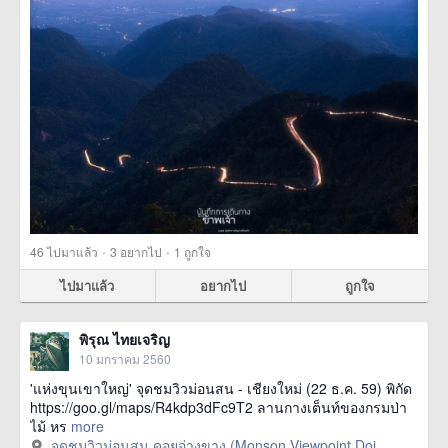
·
·
46
ไปมาแล้ว
3
อยากไป
1
ถูกใจ
ไปมาแล้ว
อยากไป
ถูกใจ
พิรุณ ไทยเจริญ
10 มกราคม 2560
'แห่งขุนเขาใหญ่' จุดชมวิวม่อนสน - เชียงใหม่ (22 ธ.ค. 59) พิกัด
https://goo.gl/maps/R4kdp3dFc9T2 ลานกางเต็นท์ของกรมป่า
ไม้ หร
more
จุดชมวิวม่อนสน ดอยอ่างขาง (Monson Viewpoint Doi