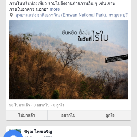
ภาพในทริปท่องเที่ยว รวมไปถึงงานถ่ายภาพอื่น ๆ เช่น ภาพ
ภายในอาคาร นอกอา
more
อุทยานแห่งชาติเอราวัณ (Erawan National Park), กาญจนบุรี
·
·
98
ไปมาแล้ว
0
อยากไป
0
ถูกใจ
ไปมาแล้ว
อยากไป
ถูกใจ
พิรุณ ไทยเจริญ