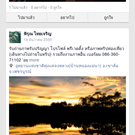
·
·
1
ไปมาแล้ว
0
อยากไป
0
ถูกใจ
ไปมาแล้ว
อยากไป
ถูกใจ
พิรุณ ไทยเจริญ
14 ธันวาคม 2559
รับถ่ายภาพรับปริญญา โปรไฟล์ พรีเวดดิ้ง หรือภาพทริปท่องเที่ยว
(เดินทางไปถ่ายในทริป) รวมถึงงานภาพอื่น เบอร์ผม 086-360-
71102 'อย
more
อุทยานแห่งชาติทุ่งแสลงหลวง(บ้านหนองแม่นา) อ.เขาค้อ
จ.เพชรบูรณ์