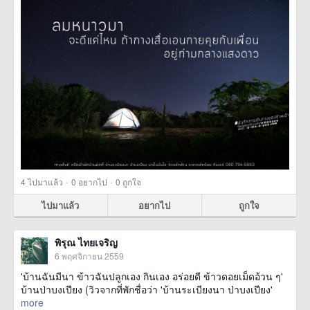
·
·
4
ไปมาแล้ว
0
อยากไป
0
ถูกใจ
ไปมาแล้ว
อยากไป
ถูกใจ
พิรุณ ไทยเจริญ
6 พฤศจิกายน 2559
'บ้านฉันมีนา ข้าวฉันปลูกเอง กินเอง อร่อยดี ข้าวดอยเม็ดอ้วน ๆ'
บ้านป่าบงเปียง (วิวจากที่พักชื่อว่า 'บ้านระเบียงนา ป่าบงเปียง'
more