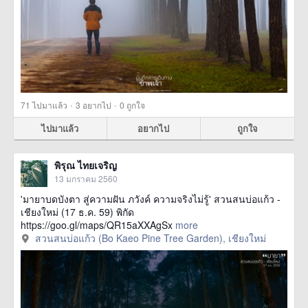
·
·
71
ไปมาแล้ว
3
อยากไป
0
ถูกใจ
ไปมาแล้ว
อยากไป
ถูกใจ
พิรุณ ไทยเจริญ
13 มกราคม 2560
'มายาบดบังตา สู่ความฝัน ภวังค์ ความจริงไม่รู้' สวนสนบ่อแก้ว -
เชียงใหม่ (17 ธ.ค. 59) พิกัด
https://goo.gl/maps/QR15aXXAgSx
more
สวนสนบ่อแก้ว (Bo Kaeo Pine Tree Garden), เชียงใหม่