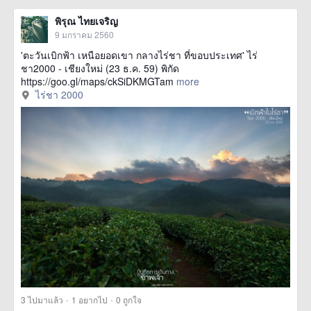
พิรุณ ไทยเจริญ
9 มกราคม 2560
'ตะวันเบิกฟ้า เหนือยอดเขา กลางไร่ชา ที่ขอบประเทศ' ไร่
ชา2000 - เชียงใหม่ (23 ธ.ค. 59) พิกัด
https://goo.gl/maps/ckSiDKMGTam
more
ไร่ชา 2000
·
·
3
ไปมาแล้ว
1
อยากไป
0
ถูกใจ