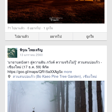
·
·
71
ไปมาแล้ว
0
อยากไป
1
ถูกใจ
ไปมาแล้ว
อยากไป
ถูกใจ
พิรุณ ไทยเจริญ
13 มกราคม 2560
'มายาบดบังตา สู่ความฝัน ภวังค์ ความจริงไม่รู้' สวนสนบ่อแก้ว -
เชียงใหม่ (17 ธ.ค. 59) พิกัด
https://goo.gl/maps/QR15aXXAgSx
more
สวนสนบ่อแก้ว (Bo Kaeo Pine Tree Garden), เชียงใหม่