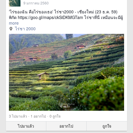
9 มกราคม 2560
'ไร่ของฉัน คือไร่ของเธอ' ไร่ชา2000 - เชียงใหม่ (23 ธ.ค. 59)
พิกัด https://goo.gl/maps/ckSiDKMGTam ไร่ชาที่นี่ เหมือนจะมีผู้
more
ไร่ชา 2000
·
·
3
ไปมาแล้ว
1
อยากไป
0
ถูกใจ
ไปมาแล้ว
อยากไป
ถูกใจ