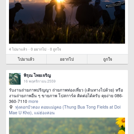
·
·
4
ไปมาแล้ว
0
อยากไป
0
ถูกใจ
ไปมาแล้ว
อยากไป
ถูกใจ
พิรุณ ไทยเจริญ
16 พฤศจิกายน 2559
รับงานถ่ายภาพปริญญา ถ่ายภาพท่องเที่ยว (เดินทางไปด้วย) หรือ
งานถ่ายภาพอื่น ๆ ขายภาพ โปสการ์ด ติดต่อได้ครับ คุยง่าย 086-
360-7110
more
ทุ่งดอกบัวตอง ดอยแม่อูคอ (Thung Bua Tong Fields at Doi
Mae U Kho), แม่ฮ่องสอน