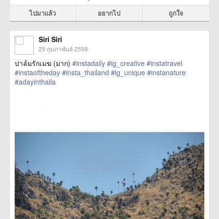
ไปมาแล้ว
อยากไป
ถูกใจ
Siri Siri
25 กุมภาพันธ์ 2558
ปาล์มรักเมฆ (มาก)
#instadaily
#ig_creative
#instatravel
#instaoftheday
#insta_thailand
#ig_unique
#instanature
#adayinthaila
href=https://m.thetrippacker.com/th/image/location/142465>
more