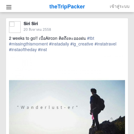
theTripPacker
เข้าสู่ระบบ
Siri Siri
20 สิงหาคม 2558
2 weeks to go!! เบื่อAircon คิดถึงละอองฝน
#tbt
#missingthismoment
#instadaily
#ig_creative
#instatravel
#instaoftheday
#inst
href=https://m.thetrippacker.com/th/image/location/162062>
more