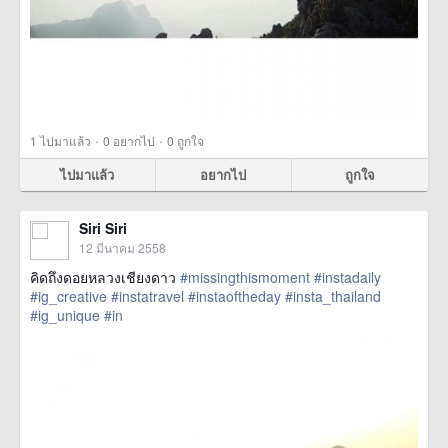
·
·
1
ไปมาแล้ว
0
อยากไป
0
ถูกใจ
ไปมาแล้ว
อยากไป
ถูกใจ
Siri Siri
12 มีนาคม 2558
คิดถึงดอยหลวงเชียงดาว
#missingthismoment
#instadaily
#ig_creative
#instatravel
#instaoftheday
#insta_thailand
#ig_unique
#in
href=https://m.thetrippacker.com/th/image/location/143060>
more