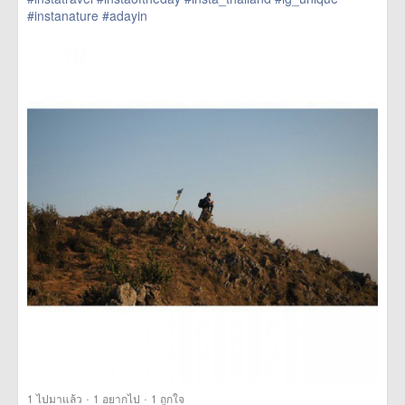
#instanature
#adayin
href=https://m.thetrippacker.com/th/image/location/142574>
more
·
·
1
ไปมาแล้ว
1
อยากไป
1
ถูกใจ