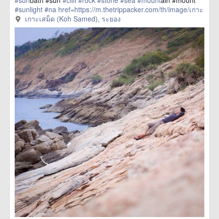
#sun
bath #sun
#cliff
#rock
#stone
#sea
#mount
ain #mount
#sunlight
#na
href=https://m.thetrippacker.com/th/image/เกาะ
เสม็ดKohSamed/93057> more
เกาะเสม็ด (Koh Samed), ระยอง