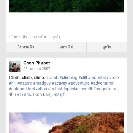
·
·
1
ไปมาแล้ว
0
อยากไป
0
ถูกใจ
ไปมาแล้ว
อยากไป
ถูกใจ
Chen Phubet
25 เมษายน 2557
Climb, climb, climb.
#climb
#climbing
#cliff
#mountain
#rock
#hill
#nature
#madguy
#activity
#adventure
#adventurer
#outdoorl
href=https://m.thetrippacker.com/th/image/เกาะ
ล้านKohLan/93101> more
เกาะล้าน (Koh Lan), ชลบุรี