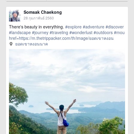
Somsak Chaekong
28 กุมภาพันธ์ 2560
There's beauty in everything.
#explore
#adventure
#discover
#landscape
#journey
#traveling
#wonderlust
#outdoors
#mou
href=https://m.thetrippacker.com/th/image/ยอดเขาหงอน
นาค/203846> more
ยอดเขาหงอนนาค