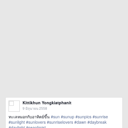
Kittikhun Yongkiatphanit
9 มิถุนายน 2558
ทะเลหมอกกับอาทิตย์ขึ้น
#sun
#sunup
#sunpics
#sunrise
#sunlight
#sunlovers
#sunriselovers
#dawn
#daybreak
#daylight
#seaofmist