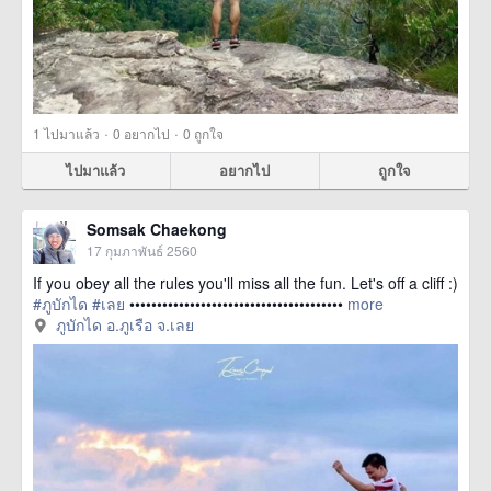
·
·
1
ไปมาแล้ว
0
อยากไป
0
ถูกใจ
ไปมาแล้ว
อยากไป
ถูกใจ
Somsak Chaekong
17 กุมภาพันธ์ 2560
If you obey all the rules you'll miss all the fun. Let's off a cliff :)
#ภูบักได
#เลย
•••••••••••••••••••••••••••••••••••••••
more
ภูบักได อ.ภูเรือ จ.เลย