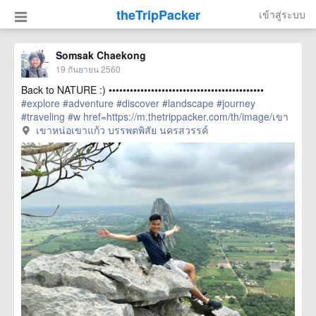
theTripPacker
เข้าสู่ระบบ
Somsak Chaekong
19 กันยายน 2560
Back to NATURE :) ••••••••••••••••••••••••••••••••••••••••••••
#explore
#adventure
#discover
#landscape
#journey
#traveling
#w
href=https://m.thetrippacker.com/th/image/เขา
หน่อเขาแก้วบรรพตพิสัยนครสวรรค์/209275> more
เขาหน่อเขาแก้ว บรรพตพิสัย นครสวรรค์