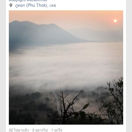
href=https://m.thetrippacker.com/th/image/ภู
ภูทอก (Phu Thok), เลย
ทอกPhuThok/157209> more
·
·
32
ไปมาแล้ว
2
อยากไป
1
ถูกใจ