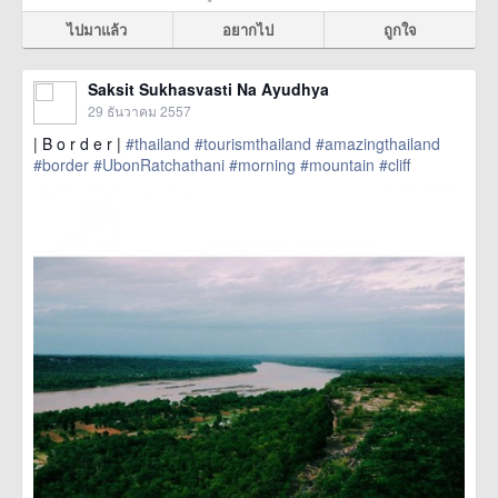
ไปมาแล้ว
อยากไป
ถูกใจ
Saksit Sukhasvasti Na Ayudhya
29 ธันวาคม 2557
| B o r d e r |
#thailand
#tourismthailand
#amazingthailand
#border
#UbonRatchathani
#morning
#mountain
#cliff