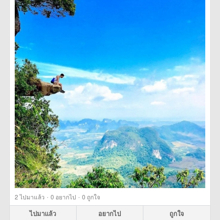
·
·
2
ไปมาแล้ว
0
อยากไป
0
ถูกใจ
ไปมาแล้ว
อยากไป
ถูกใจ