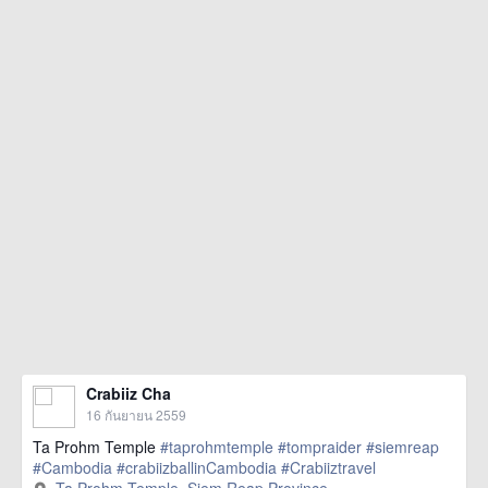
Crabiiz Cha
16 กันยายน 2559
Ta Prohm Temple
#taprohmtemple
#tompraider
#siemreap
#Cambodia
#crabiizballinCambodia
#Crabiiztravel