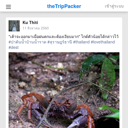
theTripPacker
เข้าสู่ระบบ
Ku Thiti
11 สิงหาคม 2560
"เค้าจะออกมาเมื่อฝนตกและต้องเงียบมาก" ไกด์ตัวน้อยได้กล่าวไว้
#ป่าต้นน้ำบ้านน้ำราด
#สุราษฎร์ธานี
#thailand
#lovethailand
#dest
href=https://m.thetrippacker.com/th/image/location/208581>
more