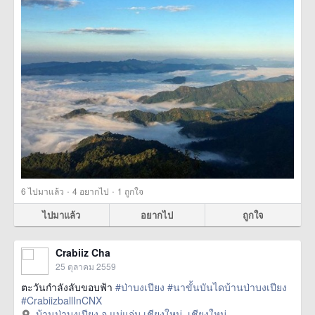
·
·
6
ไปมาแล้ว
4
อยากไป
1
ถูกใจ
ไปมาแล้ว
อยากไป
ถูกใจ
Crabiiz Cha
25 ตุลาคม 2559
ตะวันกำลังลับขอบฟ้า
#ป่าบงเปียง
#นาขั้นบันไดบ้านป่าบงเปียง
#CrabiizballInCNX
บ้านป่าบงเปียง อ.แม่แจ่ม เชียงใหม่, เชียงใหม่