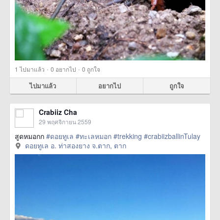
·
·
1
ไปมาแล้ว
0
อยากไป
0
ถูกใจ
ไปมาแล้ว
อยากไป
ถูกใจ
Crabiiz Cha
29 พฤศจิกายน 2559
สูดหมอกก
#ดอยทูเล
#ทะเลหมอก
#trekking
#crabiizballinTulay
ดอยทูเล อ. ท่าสองยาง จ.ตาก, ตาก