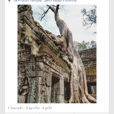
Ta Prohm Temple, Siem Reap Province
·
·
1
ไปมาแล้ว
0
อยากไป
0
ถูกใจ