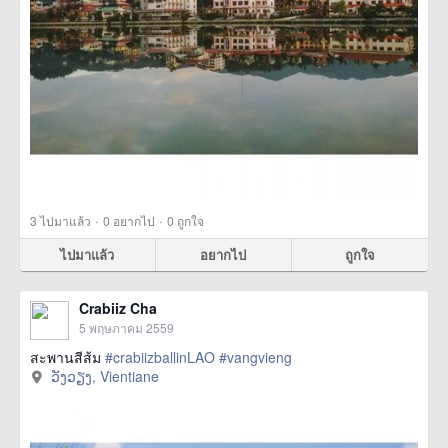
·
·
3
ไปมาแล้ว
0
อยากไป
0
ถูกใจ
ไปมาแล้ว
อยากไป
ถูกใจ
Crabiiz Cha
5 พฤษภาคม 2559
สะพานสีส้ม
#crabiizballinLAO
#vangvieng
ວັງວຽງ, Vientiane