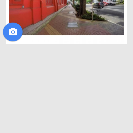
·
·
1
ไปมาแล้ว
0
อยากไป
0
ถูกใจ
ไปมาแล้ว
อยากไป
ถูกใจ
Crabiiz Cha
5 พฤษภาคม 2559
บรรยากาศดีเด้ :)
#crabiizballinLAO
#vangvieng
ວັງວຽງ, Vientiane