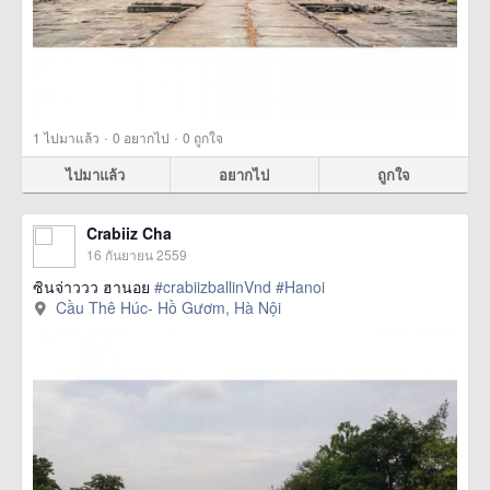
·
·
1
ไปมาแล้ว
0
อยากไป
0
ถูกใจ
ไปมาแล้ว
อยากไป
ถูกใจ
Crabiiz Cha
16 กันยายน 2559
ซินจ่าววว ฮานอย
#crabiizballinVnd
#Hanoi
Cầu Thê Húc- Hồ Gươm, Hà Nội