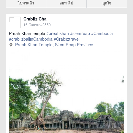
ไปมาแล้ว
อยากไป
ถูกใจ
Crabiiz Cha
16 กันยายน 2559
Preah Khan temple
#preahkhan
#siemreap
#Cambodia
#crabiizballinCambodia
#Crabiiztravel
Preah Khan Temple, Siem Reap Province