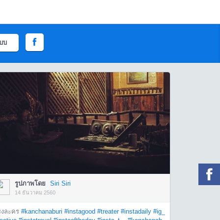
ะบบ
รูปภาพโดย
Siri Siri
14 ธันวาคม 2560
รงละคร
#kanchanaburi
#instagood
#treater
#instadaily
#ig_