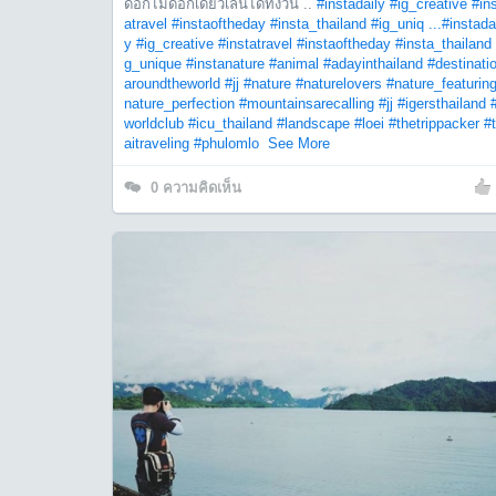
ดอกไม้ดอกเดียวเล่นได้ทั้งวัน ..
#instadaily
#ig_creative
#in
atravel
#instaoftheday
#insta_thailand
#ig_uniq ...
#instada
y
#ig_creative
#instatravel
#instaoftheday
#insta_thailand
g_unique
#instanature
#animal
#adayinthailand
#destinati
aroundtheworld
#jj
#nature
#naturelovers
#nature_featurin
nature_perfection
#mountainsarecalling
#jj
#igersthailand
worldclub
#icu_thailand
#landscape
#loei
#thetrippacker
#
aitraveling
#phulomlo
See More
0
ความคิดเห็น