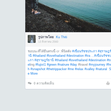
รูปภาพโดย
Ku Thiti
13 สิงหาคม 2560
ชอบนะที่ได้ยืนตรงนี้ cr :พี่นิดตัง
#เขื่อนรัชชประภา
#สุราษฎร
านี
#thailand
#lovethailand
#destination
#tra ...
#เขื่อนรัชช
ะภา
#สุราษฎร์ธานี
#thailand
#lovethailand
#destination
#t
el
ing
#fujixt1
#green
#natrure
#day
#travel
#myjourney
#fr
h
#snapshot
#thetrippacker
#me
#relax
#valley
#natural
S
e More
0
ความคิดเห็น