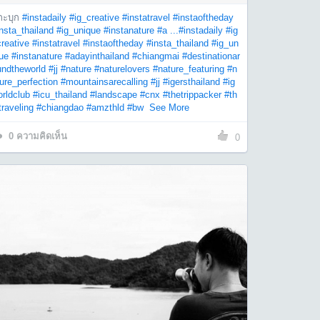
กะบุก
#instadaily
#ig_creative
#instatravel
#instaoftheday
nsta_thailand
#ig_unique
#instanature
#a ...
#instadaily
#ig
reative
#instatravel
#instaoftheday
#insta_thailand
#ig_un
ue
#instanature
#adayinthailand
#chiangmai
#destinationar
undtheworld
#jj
#nature
#naturelovers
#nature_featuring
#n
ure_perfection
#mountainsarecalling
#jj
#igersthailand
#ig
rldclub
#icu_thailand
#landscape
#cnx
#thetrippacker
#th
traveling
#chiangdao
#amzthld
#bw
See More
0
ความคิดเห็น
0