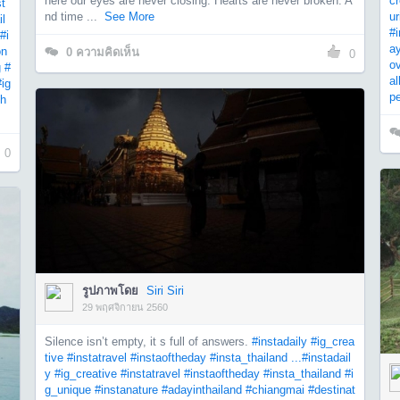
here our eyes are never closing. Hearts are never broken. A
cr
st
nd time ...
See More
ur
il
#
#i
ay
on
0
ความคิดเห็น
0
o
g
#
al
#ig
p
th
0
รูปภาพโดย
Siri Siri
29 พฤศจิกายน 2560
Silence isn’t empty, it s full of answers.
#instadaily
#ig_crea
tive
#instatravel
#instaoftheday
#insta_thailand ...
#instadail
y
#ig_creative
#instatravel
#instaoftheday
#insta_thailand
#i
g_unique
#instanature
#adayinthailand
#chiangmai
#destinat