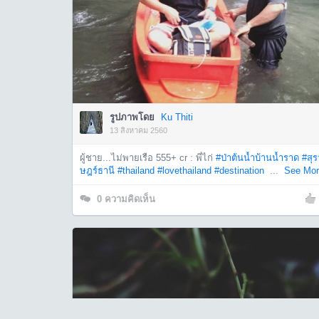
รูปภาพโดย
Ku Thiti
13 สิงหาคม 2560
ผู้ชาย...ไม่พายเรือ 555+ cr : พี่ไก่
#ป่าต้นน้ำบ้านน้ำราด
#สุร
ษฎร์ธานี
#thailand
#lovethailand
#destination
...
See Mor
0
ความคิดเห็น