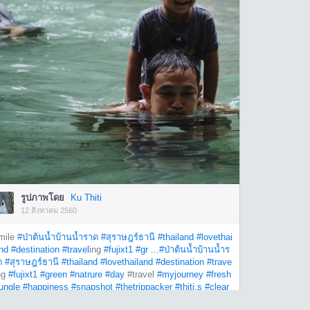
รูปภาพโดย
Ku Thiti
12 สิงหาคม 2560
mile
#ป่าต้นน้ำบ้านน้ำราด
#สุราษฎร์ธานี
#thailand
#lovethai
nd
#destination
#travel
ing
#fujixt1
#gr ...
#ป่าต้นน้ำบ้านน้ำร
ด
#สุราษฎร์ธานี
#thailand
#lovethailand
#destination
#trave
ng
#fujixt1
#green
#natrure
#day
#travel
#myjourney
#fresh
ungle
#happiness
#snapshot
#thetrippacker
#thiti.s
#clear
ater
#wildlife
#jungle
#natural
#daddy
See More