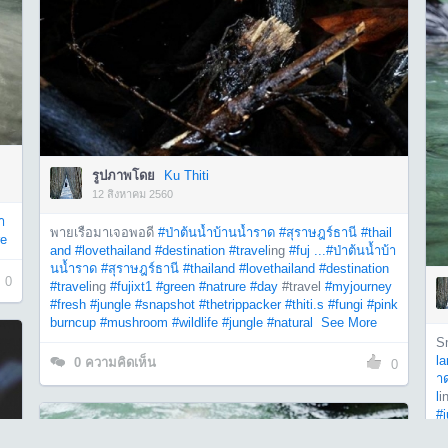
รูปภาพโดย
Ku Thiti
12 สิงหาคม 2560
า
พายเรือมาเจอพอดี
#ป่าต้นน้ำบ้านน้ำราด
#สุราษฎร์ธานี
#thail
e
and
#lovethailand
#destination
#travel
ing
#fuj ...
#ป่าต้นน้ำบ้า
นน้ำราด
#สุราษฎร์ธานี
#thailand
#lovethailand
#destination
0
#travel
ing
#fujixt1
#green
#natrure
#day
#travel
#myjourney
#fresh
#jungle
#snapshot
#thetrippacker
#thiti.s
#fungi
#pink
burncup
#mushroom
#wildlife
#jungle
#natural
See More
S
la
0
ความคิดเห็น
0
า
l
i
#j
w