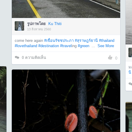
รูปภาพโดย
Ku Thiti
13 สิงหาคม 2560
come here again
#เขื่อนรัชชประภา
#สุราษฎร์ธานี
#thailand
#lovethailand
#destination
#travel
ing
#green
...
See More
0
ความคิดเห็น
0
มอ
นี