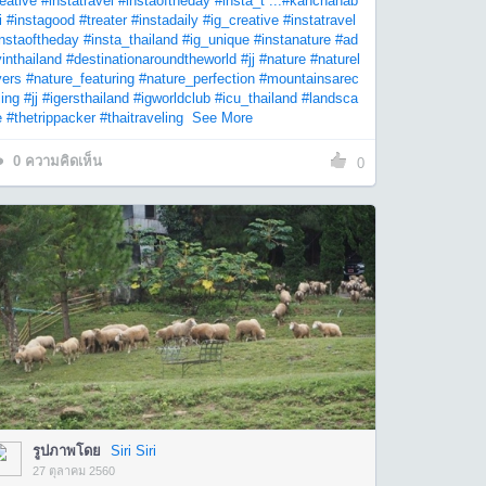
eative
#instatravel
#instaoftheday
#insta_t ...
#kanchanab
i
#instagood
#treater
#instadaily
#ig_creative
#instatravel
instaoftheday
#insta_thailand
#ig_unique
#instanature
#ad
inthailand
#destinationaroundtheworld
#jj
#nature
#naturel
vers
#nature_featuring
#nature_perfection
#mountainsarec
ling
#jj
#igersthailand
#igworldclub
#icu_thailand
#landsca
e
#thetrippacker
#thaitraveling
See More
0
ความคิดเห็น
0
รูปภาพโดย
Siri Siri
27 ตุลาคม 2560