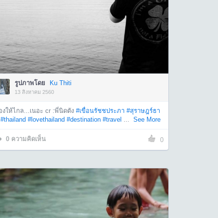
รูปภาพโดย
Ku Thiti
13 สิงหาคม 2560
งให้ไกล...เนอะ cr :พี่นิดตัง
#เขื่อนรัชชประภา
#สุราษฎร์ธา
#thailand
#lovethailand
#destination
#travel
...
See More
0
ความคิดเห็น
0