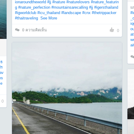
ionaroundtheworld
#jj
#nature
#naturelovers
#nature_featurin
g
#nature_perfection
#mountainsarecalling
#jj
#igersthailand
แ
#igworldclub
#icu_thailand
#landscape
#cnx
#thetrippacker
#i
#thaitraveling
See More
_c
iq
o
0
ความคิดเห็น
0
at
wo
ai
์ธ
ปร
rav
es
e
0