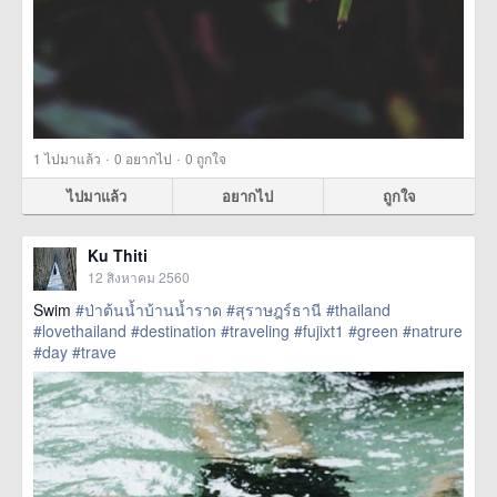
·
·
1
ไปมาแล้ว
0
อยากไป
0
ถูกใจ
ไปมาแล้ว
อยากไป
ถูกใจ
Ku Thiti
12 สิงหาคม 2560
Swim
#ป่าต้นน้ำบ้านน้ำราด
#สุราษฎร์ธานี
#thailand
#lovethailand
#destination
#traveling
#fujixt1
#green
#natrure
#day
#trave
href=https://m.thetrippacker.com/th/image/location/208591>
more