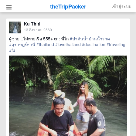
theTripPacker
เข้าสู่ระบบ
Ku Thiti
13 สิงหาคม 2560
ผู้ชาย...ไม่พายเรือ 555+ cr : พี่ไก่
#ป่าต้นน้ำบ้านน้ำราด
#สุราษฎร์ธานี
#thailand
#lovethailand
#destination
#traveling
#fu
href=https://m.thetrippacker.com/th/image/location/208607>
more