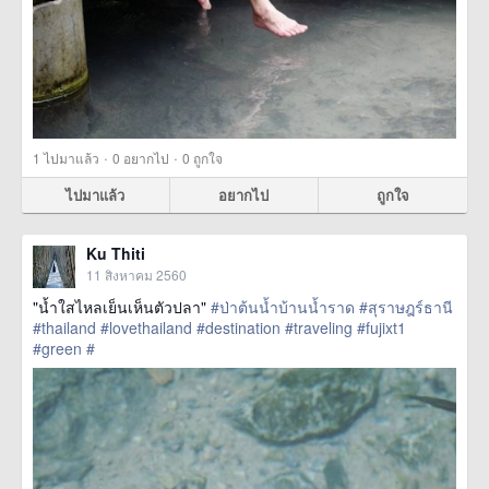
·
·
1
ไปมาแล้ว
0
อยากไป
0
ถูกใจ
ไปมาแล้ว
อยากไป
ถูกใจ
Ku Thiti
11 สิงหาคม 2560
"น้ำใสไหลเย็นเห็นตัวปลา"
#ป่าต้นน้ำบ้านน้ำราด
#สุราษฎร์ธานี
#thailand
#lovethailand
#destination
#traveling
#fujixt1
#green
#
href=https://m.thetrippacker.com/th/image/location/208582>
more