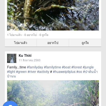
·
·
1
ไปมาแล้ว
0
อยากไป
0
ถูกใจ
ไปมาแล้ว
อยากไป
ถูกใจ
Ku Thiti
11 สิงหาคม 2560
Family...time
#familyday
#familytime
#boat
#forest
#jungle
#light
#green
#river
#activity
#
#huaweip9plus
#oo
#ป่าต้นน้ำ
บ้านน
href=https://m.thetrippacker.com/th/image/location/208492>
more