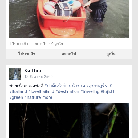
·
·
1
ไปมาแล้ว
1
อยากไป
0
ถูกใจ
ไปมาแล้ว
อยากไป
ถูกใจ
Ku Thiti
12 สิงหาคม 2560
พายเรือมาเจอพอดี
#ป่าต้นน้ำบ้านน้ำราด
#สุราษฎร์ธานี
#thailand
#lovethailand
#destination
#traveling
#fujixt1
#green
#natrure
more