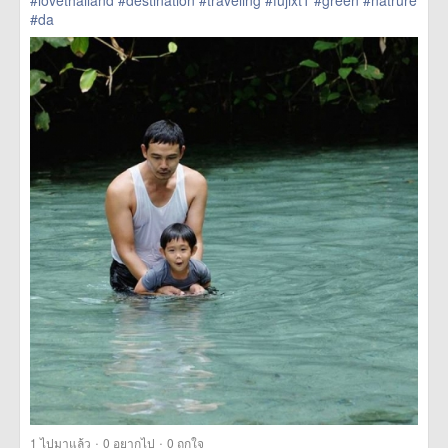
#lovethailand
#destination
#traveling
#fujixt1
#green
#natrure
#da
href=https://m.thetrippacker.com/th/image/location/208590>
more
·
·
1
ไปมาแล้ว
0
อยากไป
0
ถูกใจ