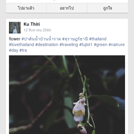
ไปมาแล้ว
อยากไป
ถูกใจ
Ku Thiti
12 สิงหาคม 2560
flower
#ป่าต้นน้ำบ้านน้ำราด
#สุราษฎร์ธานี
#thailand
#lovethailand
#destination
#traveling
#fujixt1
#green
#natrure
#day
#tra
href=https://m.thetrippacker.com/th/image/location/208592>
more