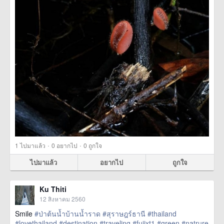
·
·
1
ไปมาแล้ว
0
อยากไป
0
ถูกใจ
ไปมาแล้ว
อยากไป
ถูกใจ
Ku Thiti
12 สิงหาคม 2560
Smile
#ป่าต้นน้ำบ้านน้ำราด
#สุราษฎร์ธานี
#thailand
#lovethailand
#destination
#traveling
#fujixt1
#green
#natrure