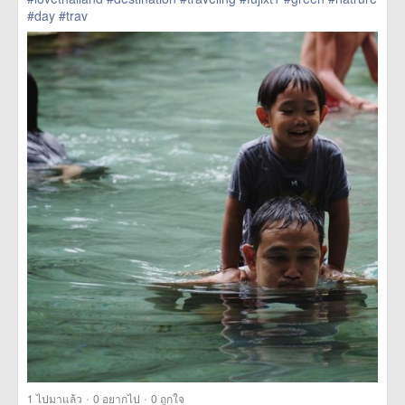
#day
#trav
href=https://m.thetrippacker.com/th/image/location/208593>
more
·
·
1
ไปมาแล้ว
0
อยากไป
0
ถูกใจ