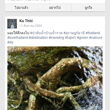
ไปมาแล้ว
อยากไป
ถูกใจ
Ku Thiti
11 สิงหาคม 2560
มองให้ลึกลงไป
#ป่าต้นน้ำบ้านน้ำราด
#สุราษฎร์ธานี
#thailand
#lovethailand
#destination
#traveling
#fujixt1
#green
#natrure
#da
href=https://m.thetrippacker.com/th/image/location/208577>
more