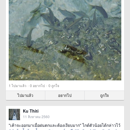
·
·
1
ไปมาแล้ว
0
อยากไป
0
ถูกใจ
ไปมาแล้ว
อยากไป
ถูกใจ
Ku Thiti
11 สิงหาคม 2560
"เค้าจะออกมาเมื่อฝนตกและต้องเงียบมาก" ไกด์ตัวน้อยได้กล่าวไว้