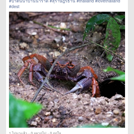
#ป่าต้นน้ำบ้านน้ำราด
#สุราษฎร์ธานี
#thailand
#lovethailand
#dest
href=https://m.thetrippacker.com/th/image/location/208581>
more
·
·
1
ไปมาแล้ว
0
อยากไป
0
ถูกใจ