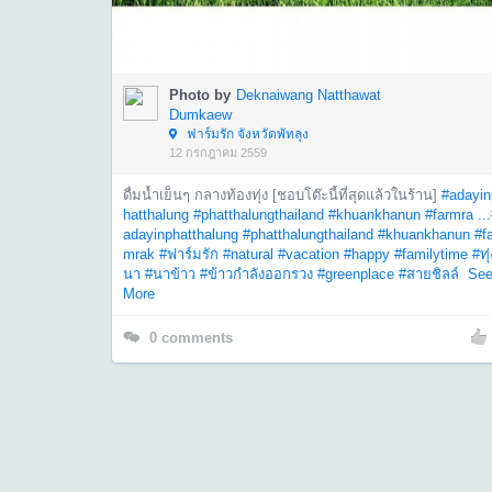
Photo by
Deknaiwang Natthawat
Dumkaew
ฟาร์มรัก จังหวัดพัทลุง
12 กรกฎาคม 2559
ดื่มน้ำเย็นๆ กลางท้องทุ่ง [ชอบโต๊ะนี้ที่สุดแล้วในร้าน]
#adayin
hatthalung
#phatthalungthailand
#khuankhanun
#farmra ...
adayinphatthalung
#phatthalungthailand
#khuankhanun
#f
mrak
#ฟาร์มรัก
#natural
#vacation
#happy
#familytime
#ทุ่
นา
#นาข้าว
#ข้าวกำลังออกรวง
#greenplace
#สายชิลล์
Se
More
0
comments