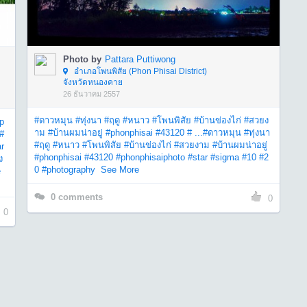
Photo by
Pattara Puttiwong
อำเภอโพนพิสัย (Phon Phisai District)
จังหวัดหนองคาย
26 ธันวาคม 2557
#ดาวหมุน
#ทุ่งนา
#ฤดู
#หนาว
#โพนพิสัย
#บ้านข่องไก่
#สวยง
p
าม
#บ้านผมน่าอยู่
#phonphisai
#43120
# ...
#ดาวหมุน
#ทุ่งนา
#
#ฤดู
#หนาว
#โพนพิสัย
#บ้านข่องไก่
#สวยงาม
#บ้านผมน่าอยู่
ar
#phonphisai
#43120
#phonphisaiphoto
#star
#sigma
#10
#2
ง
0
#photography
See More
e
0
comments
0
0