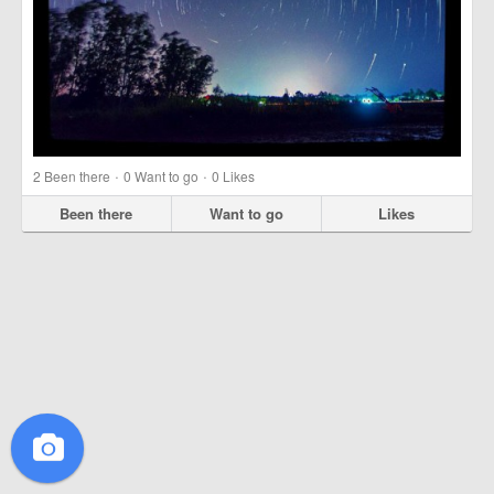
·
·
2
Been there
0
Want to go
0
Likes
Been there
Want to go
Likes