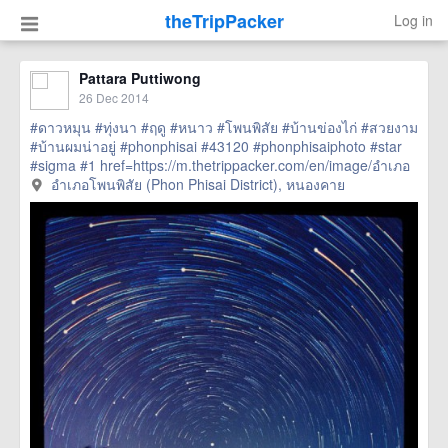
theTripPacker
Log in
Pattara Puttiwong
26 Dec 2014
#ดาวหมุน
#ทุ่งนา
#ฤดู
#หนาว
#โพนพิสัย
#บ้านข่องไก่
#สวยงาม
#บ้านผมน่าอยู่
#phonphisai
#43120
#phonphisaiphoto
#star
#sigma
#1
href=https://m.thetrippacker.com/en/image/อำเภอ
โพนพิสัยPhonPhisaiDistrict/138259> more
อำเภอโพนพิสัย (Phon Phisai District), หนองคาย