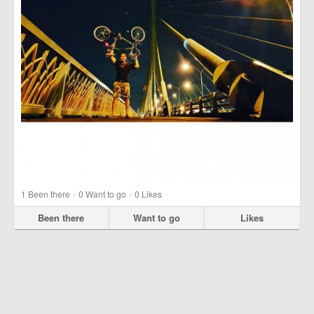
·
·
1
Been there
0
Want to go
0
Likes
Been there
Want to go
Likes