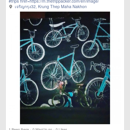
#trips
href=https://m.thetrippacker.com/en/image/
เจริญกรุง32/192403> more
เจริญกรุง32, Krung Thep Maha Nakhon
·
·
1
Been there
0
Want to go
0
Likes