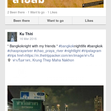
·
·
2
Been there
1
Want to go
1
Likes
Been there
Want to go
Likes
Ku Thiti
16 Mar 2016
" Bangkoknight with my friends "
#bangkok
nightlife #bangkok
#chaoprayariver
#chao_praya_river
#nightlight
#tripstagram
#trips
href=https://m.thetrippacker.com/en/image/ท่าเรือ
สาทร/192407> more
ท่าเรือสาทร, Krung Thep Maha Nakhon