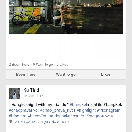
·
·
2
Been there
0
Want to go
0
Likes
Been there
Want to go
Likes
Ku Thiti
16 Mar 2016
" Bangkoknight with my friends "
#bangkok
nightlife #bangkok
#chaoprayariver
#chao_praya_river
#nightlight
#tripstagram
#trips
href=https://m.thetrippacker.com/en/image/สะพาน
สาธร/192406> more
สะพานสาธร, กรุงเทพมหานคร