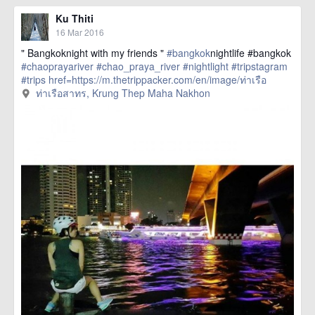
Ku Thiti
16 Mar 2016
" Bangkoknight with my friends "
#bangkok
nightlife #bangkok
#chaoprayariver
#chao_praya_river
#nightlight
#tripstagram
#trips
href=https://m.thetrippacker.com/en/image/ท่าเรือ
สาทร/192405> more
ท่าเรือสาทร, Krung Thep Maha Nakhon