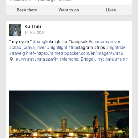
Been there
Want to go
Likes
Ku Thiti
16 Mar 2016
" my cycle "
#bangkok
nightlife #bangkok
#chaoprayariver
#chao_praya_river
#nightlight
#trips
tagram #trips
#nightride
#travelg
href=https://m.thetrippacker.com/en/image/สะพาน
พระพุทธยอดฟ้าMemorialBridge/192402> more
สะพานพระพุทธยอดฟ้า (Memorial Bridge), กรุงเทพมหานคร