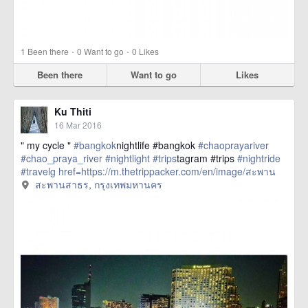
·
·
1
Been there
0
Want to go
0
Likes
Been there
Want to go
Likes
Ku Thiti
16 Mar 2016
" my cycle "
#bangkok
nightlife #bangkok
#chaoprayariver
#chao_praya_river
#nightlight
#trips
tagram #trips
#nightride
#travelg
href=https://m.thetrippacker.com/en/image/สะพาน
สาธร/192399> more
สะพานสาธร, กรุงเทพมหานคร