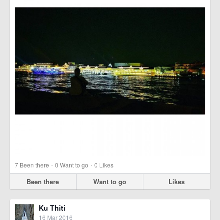
·
·
7
Been there
0
Want to go
0
Likes
Been there
Want to go
Likes
Ku Thiti
16 Mar 2016