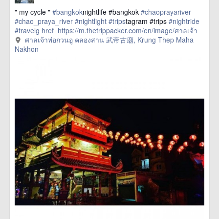
" my cycle "
#bangkok
nightlife #bangkok
#chaoprayariver
#chao_praya_river
#nightlight
#trips
tagram #trips
#nightride
#travelg
href=https://m.thetrippacker.com/en/image/ศาลเจ้า
พ่อกวนอูคลองสาน武帝古廟/192400> more
ศาลเจ้าพ่อกวนอู คลองสาน 武帝古廟, Krung Thep Maha
Nakhon