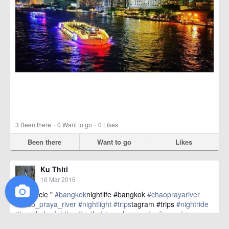
·
·
3
Been there
0
Want to go
0
Likes
Been there
Want to go
Likes
Ku Thiti
16 Mar 2016
" my cycle "
#bangkok
nightlife #bangkok
#chaoprayariver
#chao_praya_river
#nightlight
#trips
tagram #trips
#nightride
#travelg
href=https://m.thetrippacker.com/en/image/สะพาน
สาธร/192398> more
สะพานสาธร, กรุงเทพมหานคร