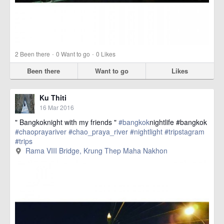
·
·
2
Been there
0
Want to go
0
Likes
Been there
Want to go
Likes
Ku Thiti
16 Mar 2016
" Bangkoknight with my friends "
#bangkok
nightlife #bangkok
#chaoprayariver
#chao_praya_river
#nightlight
#tripstagram
#trips
href=https://m.thetrippacker.com/en/image/RamaVIIIBridge/1924
Rama VIII Bridge, Krung Thep Maha Nakhon
more