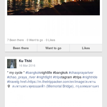
·
·
7
Been there
0
Want to go
0
Likes
Been there
Want to go
Likes
Ku Thiti
16 Mar 2016
" my cycle "
#bangkok
nightlife #bangkok
#chaoprayariver
#chao_praya_river
#nightlight
#trips
tagram #trips
#nightride
#travelg
href=https://m.thetrippacker.com/en/image/สะพาน
พระพุทธยอดฟ้าMemorialBridge/192401> more
สะพานพระพุทธยอดฟ้า (Memorial Bridge), กรุงเทพมหานคร