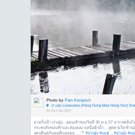
Photo by
Parn Kornpoch
ปางอุ๋ง-แม่ฮ่องสอน (Pang Oung-Mae Hong Son) จังห
04 ธันวาคม 2557
อ่างเก็บน้ำ ปางอุ๋ง...ตอนเช้าของวันที่ 30 พ.ย.57 อากาศเย
กระทบกับขอบฟ้าและส่องลงมาเหนือผิวน้ำ....สูดหายใจเข้าปอดลึ
งคนยืนคู่กันพอดีเบยยยย.... ^^
#ปางอุ๋ง
#แม่ฮ่ ...
#ปางอุ๋ง
#แม