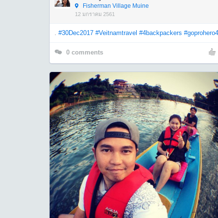
Fisherman Village Muine
12 มกราคม 2561
.
#30Dec2017
#Veitnamtravel
#4backpackers
#goprohero
0
comments