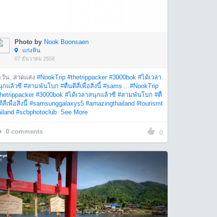
Photo by
Nook Boonsaen
แก่งหิน
07 ธันวาคม 2558
ะวัน..สาดแสง
#NookTrip
#thetrippacker
#3000bok
#ได้เวลา
ุกแล้วซี
#สามพันโบก
#ตื่นตีสี่เพื่อสิ่งนี้
#sams ...
#NookTrip
hetrippacker
#3000bok
#ได้เวลาสนุกแล้วซี
#สามพันโบก
#ตื่
สี่เพื่อสิ่งนี้
#samsunggalaxys5
#amazingthailand
#tourismt
iland
#scbphotoclub
See More
0
comments
0