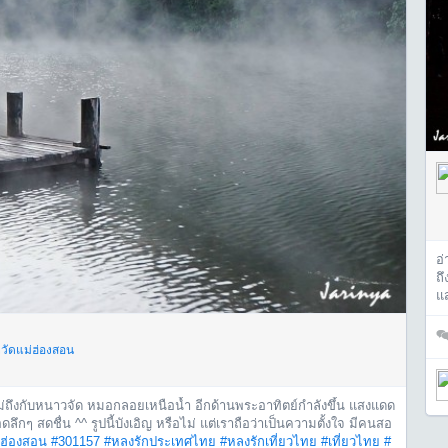
อ่
ถ
แ
วัดแม่ฮ่องสอน
็นไม่ถึงกับหนาวจัด หมอกลอยเหนือน้ำ อีกด้านพระอาทิตย์กำลังขึ้น แสงแดด
กๆ สดชื่น ^^ รูปนี้บังเอิญ หรือไม่ แต่เราถือว่าเป็นความตั้งใจ มีคนสอ
่ฮ่องสอน
#301157
#หลงรักประเทศไทย
#หลงรักเที่ยวไทย
#เที่ยวไทย
#