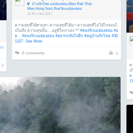
บ้านรักไทย-แม่ฮ่องสอน (Ban Rak Thai-
Mae Hong Son) จังหวัดแม่ฮ่องสอน
13 ธันวาคม 2557
ความสุขที่ได้ตามหา ความสุขที่ได้มา ความสุขที่ไม่ได้ไกลจนไ
ปไม่ถึง ความสุขนั้น....อยู่ที่ใจเราเอง ^^
#หลงรักแม่ฮ่องสอน
#อ
ย ...
#หลงรักแม่ฮ่องสอน
#อยากกลับไปอีก
#หมู่บ้านรักไทย
#30
1157
See More
ภา
0
comments
0
ค
0
ปไ
ย 
1