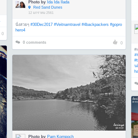
Photo by
Ida Ida Ilada
Red Sand Dunes
12 มกราคม 2561
4
นั่งสวยๆ
#30Dec2017
#Veitnamtravel
#4backpackers
#gopro
hero4
0
0
comments
0
ต
สน
#t
นตี
ha
Photo by
Parn Kornpoch