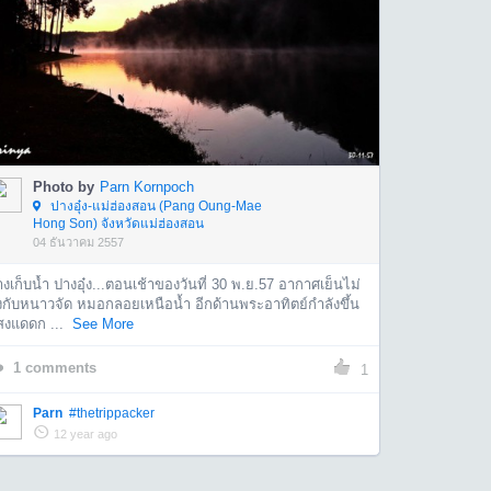
Photo by
Parn Kornpoch
ปางอุ๋ง-แม่ฮ่องสอน (Pang Oung-Mae
Hong Son) จังหวัดแม่ฮ่องสอน
04 ธันวาคม 2557
างเก็บน้ำ ปางอุ๋ง...ตอนเช้าของวันที่ 30 พ.ย.57 อากาศเย็นไม่
ึงกับหนาวจัด หมอกลอยเหนือน้ำ อีกด้านพระอาทิตย์กำลังขึ้น
สงแดดก ...
See More
1
comments
1
Parn
#thetrippacker
12 year ago