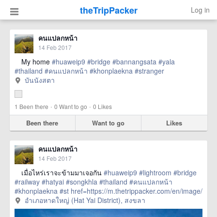
theTripPacker
Log in
คนแปลกหน้า ⠀⠀⠀
14 Feb 2017
⠀ My home
#huaweip9
#bridge
#bannangsata
#yala
#thailand
#คนแปลกหน้า
#khonplaekna
#stranger
บันนังสตา
·
·
1
Been there
0
Want to go
0
Likes
Been there
Want to go
Likes
คนแปลกหน้า ⠀⠀⠀
14 Feb 2017
⠀ เมื่อไหร่เราจะข้ามมาเจอกัน
#huaweip9
#lightroom
#bridge
#railway
#hatyai
#songkhla
#thailand
#คนแปลกหน้า
#khonplaekna
#st
href=https://m.thetrippacker.com/en/image/
อำเภอหาดใหญ่HatYaiDistrict/203138> more
อำเภอหาดใหญ่ (Hat Yai District), สงขลา