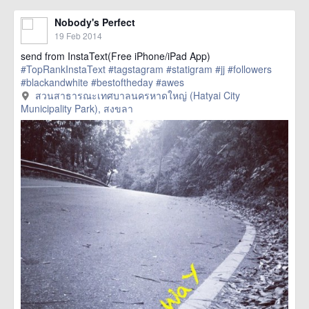
Nobody's Perfect
19 Feb 2014
send from InstaText(Free iPhone/iPad App)
#TopRankInstaText
#tagstagram
#statigram
#jj
#followers
#blackandwhite
#bestoftheday
#awes
href=https://m.thetrippacker.com/en/image/สวนสาธารณะ
สวนสาธารณะเทศบาลนครหาดใหญ่ (Hatyai City
เทศบาลนครหาดใหญ่HatyaiCityMunicipalityPark/58287> more
Municipality Park), สงขลา