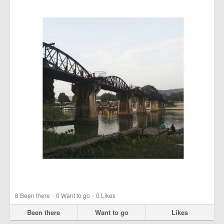
·
·
8
Been there
0
Want to go
0
Likes
Been there
Want to go
Likes