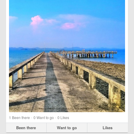
more
·
·
1
Been there
0
Want to go
0
Likes
Been there
Want to go
Likes