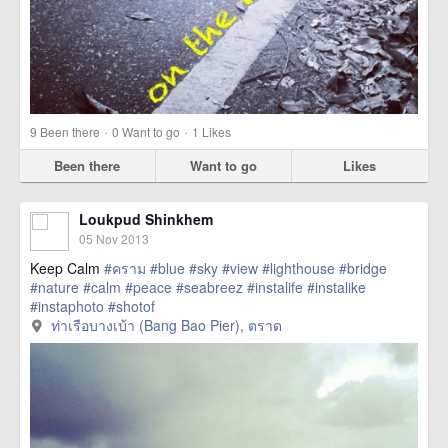
·
·
9
Been there
0
Want to go
1
Likes
Been there
Want to go
Likes
Loukpud Shinkhem
05 Nov 2013
Keep Calm
#คราม
#blue
#sky
#view
#lighthouse
#bridge
#nature
#calm
#peace
#seabreez
#instalife
#instalike
#instaphoto
#shotof
href=https://m.thetrippacker.com/en/image/ท่าเรือบาง
ท่าเรือบางเบ้า (Bang Bao Pier), ตราด
เบ้าBangBaoPier/42488> more