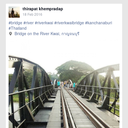
thirapat khempradap
18 Feb 2016
#bridge
#river
#riverkwai
#riverkwaibridge
#kanchanaburi
#Thailand
Bridge on the River Kwai, กาญจนบุรี