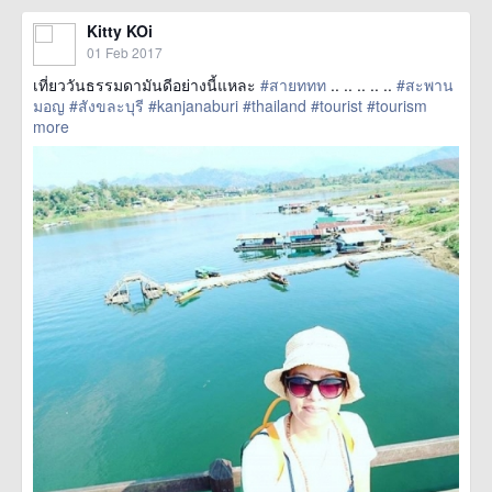
Kitty KOi
01 Feb 2017
เที่ยว​วัน​ธรรมดา​มัน​ดี​อย่างนี้​แหละ​
#สายททท
.. .. .. .. ..
#สะพาน
มอญ
#สังขละบุรี
#kanjanaburi
#thailand
#tourist
#tourism
more