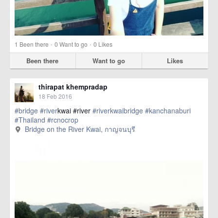
·
·
1
Been there
0
Want to go
0
Likes
Been there
Want to go
Likes
thirapat khempradap
18 Feb 2016
#bridge
#river
kwai #river
#riverkwaibridge
#kanchanaburi
#Thailand
#rcnocrop
Bridge on the River Kwai, กาญจนบุรี