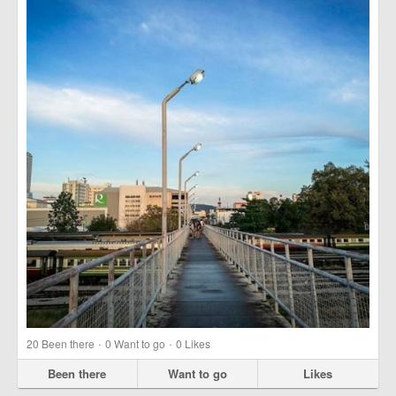
·
·
20
Been there
0
Want to go
0
Likes
Been there
Want to go
Likes