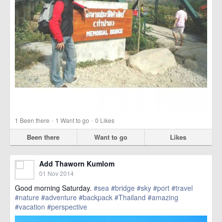
·
·
1
Been there
1
Want to go
0
Likes
Been there
Want to go
Likes
Add Thaworn Kumlom
01 Nov 2014
Good morning Saturday.
#sea
#bridge
#sky
#port
#travel
#nature
#adventure
#backpack
#Thailand
#amazing
#vacation
#perspective
href=https://m.thetrippacker.com/en/image/location/135292>