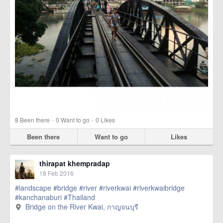
·
·
8
Been there
0
Want to go
0
Likes
Been there
Want to go
Likes
thirapat khempradap
18 Feb 2016
#landscape
#bridge
#river
#riverkwai
#riverkwaibridge
#kanchanaburi
#Thailand
Bridge on the River Kwai, กาญจนบุรี