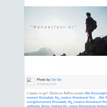
Photo by
Siri Siri
20 สิงหาคม 2558
2 weeks to go!! เบื่อAircon คิดถึงละอองฝน
#tbt
#missingthi
moment
#instadaily
#ig_creative
#instatravel
#ins ...
#tbt
issingthismoment
#instadaily
#ig_creative
#instatravel
#in
aoftheday
#insta_thailand
#ig_unique
#instanature
#adayin