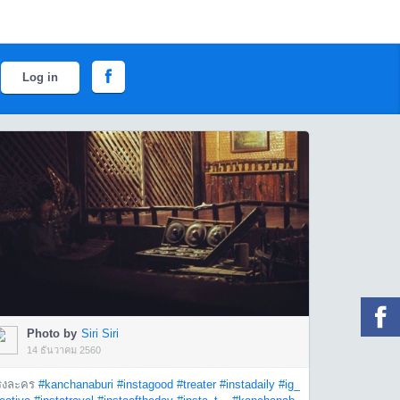
Log in
Photo by
Siri Siri
14 ธันวาคม 2560
รงละคร
#kanchanaburi
#instagood
#treater
#instadaily
#ig_