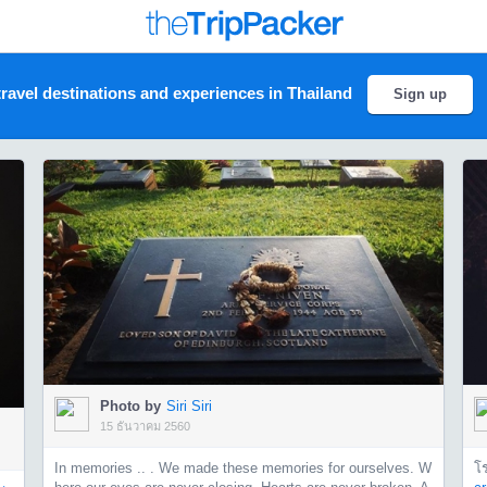
ravel destinations and experiences in Thailand
Sign up
Photo by
Siri Siri
15 ธันวาคม 2560
In memories .. . We made these memories for ourselves. W
โ