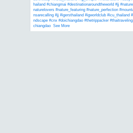
hailand
#chiangmai
#destinationaroundtheworld
#jj
#nature
naturelovers
#nature_featuring
#nature_perfection
#mount
nsarecalling
#jj
#igersthailand
#igworldclub
#icu_thailand
#
ndscape
#cnx
#doichiangdao
#thetrippacker
#thaitraveling
chiangdao
See More
0
comments