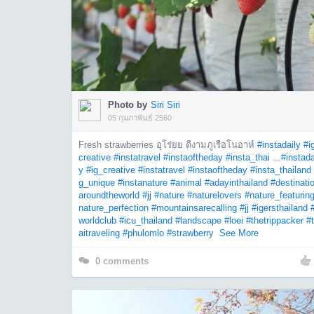
Photo by
Siri Siri
05 กุมภาพันธ์ 2560
Fresh strawberries อุโร่ยย ดีงามภูเรือโนอาห์
#instadaily
#i
creative
#instatravel
#instaoftheday
#insta_thai ...
#instada
y
#ig_creative
#instatravel
#instaoftheday
#insta_thailand
g_unique
#instanature
#animal
#adayinthailand
#destinati
aroundtheworld
#jj
#nature
#naturelovers
#nature_featurin
nature_perfection
#mountainsarecalling
#jj
#igersthailand
worldclub
#icu_thailand
#landscape
#loei
#thetrippacker
#
aitraveling
#phulomlo
#strawberry
See More
0
comments