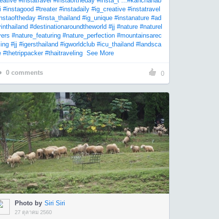
eative
#instatravel
#instaoftheday
#insta_t ...
#kanchanab
i
#instagood
#treater
#instadaily
#ig_creative
#instatravel
instaoftheday
#insta_thailand
#ig_unique
#instanature
#ad
inthailand
#destinationaroundtheworld
#jj
#nature
#naturel
vers
#nature_featuring
#nature_perfection
#mountainsarec
ling
#jj
#igersthailand
#igworldclub
#icu_thailand
#landsca
e
#thetrippacker
#thaitraveling
See More
0
comments
0
Photo by
Siri Siri
27 ตุลาคม 2560