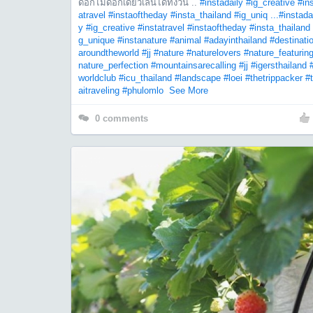
ดอกไม้ดอกเดียวเล่นได้ทั้งวัน ..
#instadaily
#ig_creative
#in
atravel
#instaoftheday
#insta_thailand
#ig_uniq ...
#instada
y
#ig_creative
#instatravel
#instaoftheday
#insta_thailand
g_unique
#instanature
#animal
#adayinthailand
#destinati
aroundtheworld
#jj
#nature
#naturelovers
#nature_featurin
nature_perfection
#mountainsarecalling
#jj
#igersthailand
worldclub
#icu_thailand
#landscape
#loei
#thetrippacker
#
aitraveling
#phulomlo
See More
0
comments