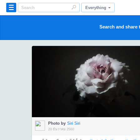
Everything
Search and share t
Photo by
Siri Siri
20 ธันวาคม 2560