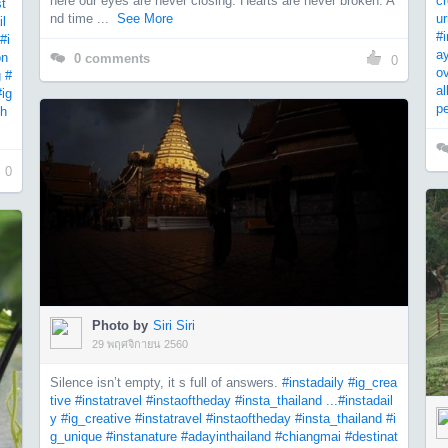
here our eyes are never closing. Hearts are never broken. A
cr
st
nd time ...
See More
ur
il
#
#i
ay
on
0
comments
0
o
g
#
al
#ig
p
th
0
Photo by
Siri Siri
29 พฤศจิกายน 2560
Silence isn’t empty, it s full of answers.
#instadaily
#ig_crea
tive
#instatravel
#instaoftheday
#insta_thailand ...
#instadail
y
#ig_creative
#instatravel
#instaoftheday
#insta_thailand
#i
g_unique
#instanature
#adayinthailand
#chiangmai
#destinat