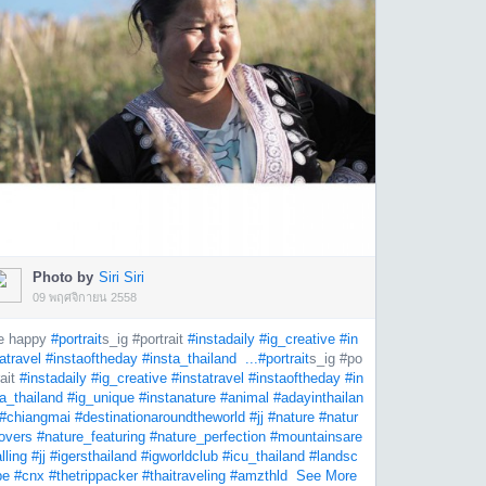
Photo by
Siri Siri
09 พฤศจิกายน 2558
e happy
#portrait
s_ig #portrait
#instadaily
#ig_creative
#in
atravel
#instaoftheday
#insta_thailand
...
#portrait
s_ig #po
rait
#instadaily
#ig_creative
#instatravel
#instaoftheday
#in
a_thailand
#ig_unique
#instanature
#animal
#adayinthailan
#chiangmai
#destinationaroundtheworld
#jj
#nature
#natur
overs
#nature_featuring
#nature_perfection
#mountainsare
lling
#jj
#igersthailand
#igworldclub
#icu_thailand
#landsc
pe
#cnx
#thetrippacker
#thaitraveling
#amzthld
See More