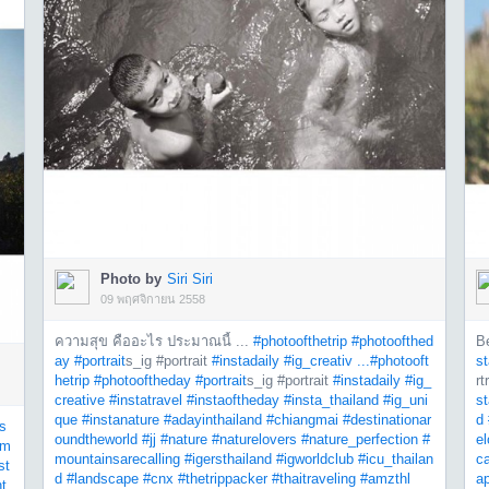
Photo by
Siri Siri
09 พฤศจิกายน 2558
ความสุข คืออะไร ประมาณนี้ ...
#photoofthetrip
#photoofthed
B
ay
#portrait
s_ig #portrait
#instadaily
#ig_creativ ...
#photooft
st
hetrip
#photooftheday
#portrait
s_ig #portrait
#instadaily
#ig_
rt
creative
#instatravel
#instaoftheday
#insta_thailand
#ig_uni
st
que
#instanature
#adayinthailand
#chiangmai
#destinationar
d
s
oundtheworld
#jj
#nature
#naturelovers
#nature_perfection
#
el
#m
mountainsarecalling
#igersthailand
#igworldclub
#icu_thailan
ca
st
d
#landscape
#cnx
#thetrippacker
#thaitraveling
#amzthl
a
t