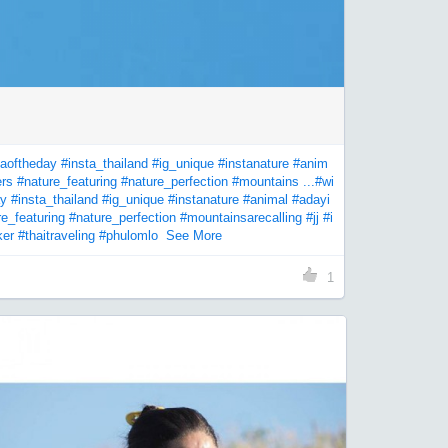
taoftheday
#insta_thailand
#ig_unique
#instanature
#anim
ers
#nature_featuring
#nature_perfection
#mountains ...
#wi
ay
#insta_thailand
#ig_unique
#instanature
#animal
#adayi
re_featuring
#nature_perfection
#mountainsarecalling
#jj
#i
ker
#thaitraveling
#phulomlo
See More
1