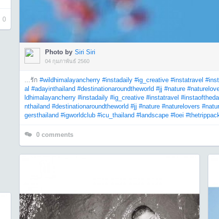
0
Photo by
Siri Siri
04 กุมภาพันธ์ 2560
...รัก
#wildhimalayancherry
#instadaily
#ig_creative
#instatravel
#ins
al
#adayinthailand
#destinationaroundtheworld
#jj
#nature
#naturelov
ldhimalayancherry
#instadaily
#ig_creative
#instatravel
#instaofthed
nthailand
#destinationaroundtheworld
#jj
#nature
#naturelovers
#natu
gersthailand
#igworldclub
#icu_thailand
#landscape
#loei
#thetrippac
0
comments