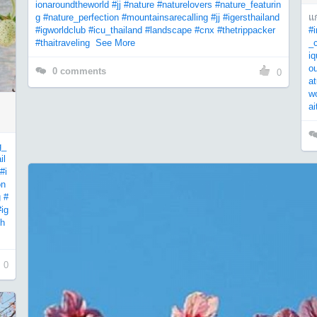
ionaroundtheworld
#jj
#nature
#naturelovers
#nature_featurin
g
#nature_perfection
#mountainsarecalling
#jj
#igersthailand
แ
#igworldclub
#icu_thailand
#landscape
#cnx
#thetrippacker
#i
#thaitraveling
See More
_c
iq
o
0
comments
0
at
wo
ai
g_
il
#i
on
g
#
#ig
th
0