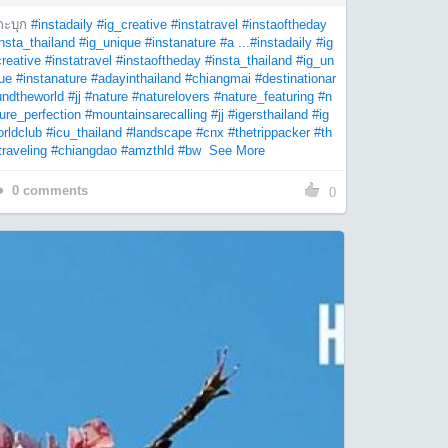
กะบุก
#instadaily
#ig_creative
#instatravel
#instaoftheday
nsta_thailand
#ig_unique
#instanature
#a ...
#instadaily
#ig
reative
#instatravel
#instaoftheday
#insta_thailand
#ig_un
ue
#instanature
#adayinthailand
#chiangmai
#destinationar
undtheworld
#jj
#nature
#naturelovers
#nature_featuring
#n
ure_perfection
#mountainsarecalling
#jj
#igersthailand
#ig
rldclub
#icu_thailand
#landscape
#cnx
#thetrippacker
#th
traveling
#chiangdao
#amzthld
#bw
See More
0
comments
0