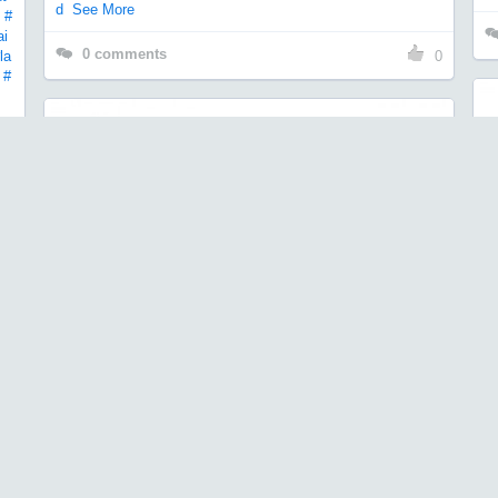
d
See More
#
ai
0
comments
la
0
#
0