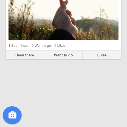
·
·
1
Been there
0
Want to go
0
Likes
Been there
Want to go
Likes