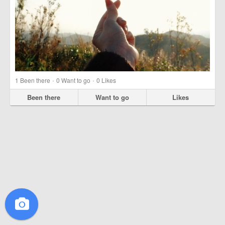
·
·
1
Been there
0
Want to go
0
Likes
Been there
Want to go
Likes