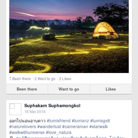
·
·
7
Been there
2
Want to go
2
Likes
Been there
Want to go
Likes
Suphakarn Suphamongkol
16 Mar 2016
ออกไปนอนอาบดาว
#lumixfriend
#lumixnz
#lumixgx8
#naturelovers
#wanderlust
#cameraman
#starwalk
#walkwithuniverse
#love_natura