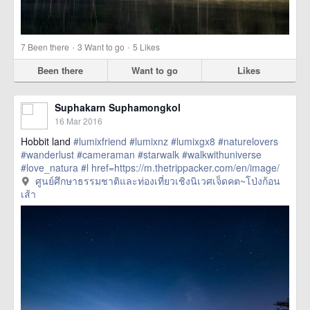
·
·
7
Been there
3
Want to go
5
Likes
Been there
Want to go
Likes
Suphakarn Suphamongkol
16 Mar 2016
Hobbit land
#lumixfriend
#lumixnz
#lumixgx8
#naturelovers
#wanderlust
#cameraman
#starwalk
#walkwithuniverse
#love_natura
#l
href=https://m.thetrippacker.com/en/image/
ศูนย์ศึกษาธรรมชาติและท่องเที่ยวเชิงนิเวศเจ็ดคต~โป่งก้อน
ศูนย์ศึกษาธรรมชาติและท่องเที่ยวเชิงนิเวศเจ็ดคต~โป่งก้อน
เส้า/192415> more
เส้า