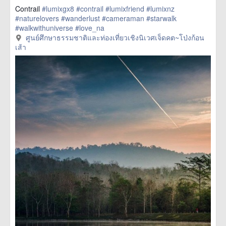
Contrail
#lumixgx8
#contrail
#lumixfriend
#lumixnz
#naturelovers
#wanderlust
#cameraman
#starwalk
#walkwithuniverse
#love_na
href=https://m.thetrippacker.com/en/image/ศูนย์ศึกษา
ศูนย์ศึกษาธรรมชาติและท่องเที่ยวเชิงนิเวศเจ็ดคต~โป่งก้อน
ธรรมชาติและท่องเที่ยวเชิงนิเวศเจ็ดคต~โป่งก้อนเส้า/192428>
เส้า
more