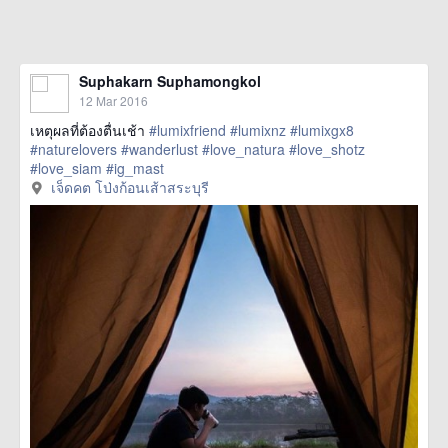
Suphakarn Suphamongkol
12 Mar 2016
เหตุผลที่ต้องตื่นเช้า
#lumixfriend
#lumixnz
#lumixgx8
#naturelovers
#wanderlust
#love_natura
#love_shotz
#love_siam
#ig_mast
href=https://m.thetrippacker.com/en/image/เจ็ดคตโป่งก้อนเส้า
เจ็ดคต โป่งก้อนเส้าสระบุรี
สระบุรี/192151> more