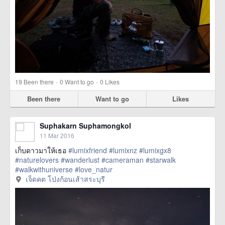
·
·
19
Been there
0
Want to go
0
Likes
Been there
Want to go
Likes
Suphakarn Suphamongkol
11 Mar 2016
เก็บดาวมาให้เธอ
#lumixfriend
#lumixnz
#lumixgx8
#naturelovers
#wanderlust
#cameraman
#starwalk
#walkwithuniverse
#love_natur
href=https://m.thetrippacker.com/en/image/เจ็ดคตโป่งก้อนเส้า
เจ็ดคต โป่งก้อนเส้าสระบุรี
สระบุรี/192092> more