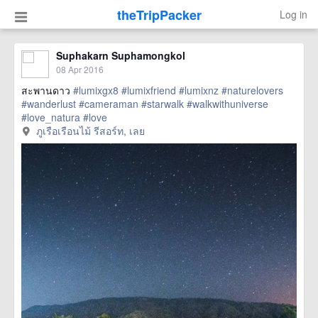
theTripPacker
Log in
Suphakarn Suphamongkol
08 Apr 2016
สะพานดาว
#lumixgx8
#lumixfriend
#lumixnz
#naturelovers
#wanderlust
#cameraman
#starwalk
#walkwithuniverse
#love_natura
#love
href=https://m.thetrippacker.com/en/image/ภูเรือเรือนไม้
ภูเรือเรือนไม้ รีสอร์ท, เลย
รีสอร์ท/192948> more