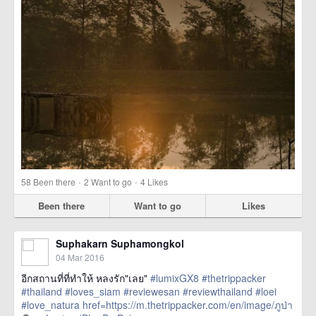
·
·
58
Been there
2
Want to go
4
Likes
Been there
Want to go
Likes
Suphakarn Suphamongkol
04 Mar 2016
อีกสถานที่ที่ทำให้ หลงรัก"เลย"
#lumixGX8
#thetrippacker
#thailand
#loves_siam
#reviewesan
#reviewthailand
#loei
#love_natura
href=https://m.thetrippacker.com/en/image/ภูป่า