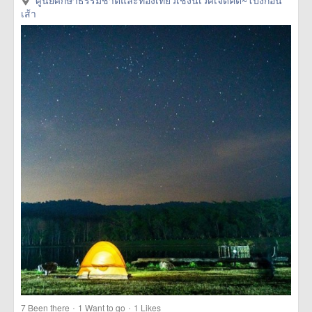
href=https://m.thetrippacker.com/en/image/ศูนย์ศึกษา
ศูนย์ศึกษาธรรมชาติและท่องเที่ยวเชิงนิเวศเจ็ดคต~โป่งก้อน
ธรรมชาติและท่องเที่ยวเชิงนิเวศเจ็ดคต~โป่งก้อนเส้า/192412>
เส้า
more
·
·
7
Been there
1
Want to go
1
Likes