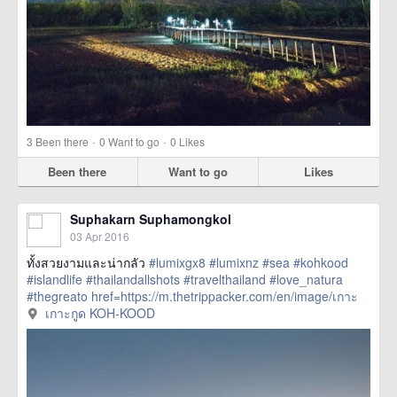
·
·
3
Been there
0
Want to go
0
Likes
Been there
Want to go
Likes
Suphakarn Suphamongkol
03 Apr 2016
ทั้งสวยงามและน่ากลัว
#lumixgx8
#lumixnz
#sea
#kohkood
#islandlife
#thailandallshots
#travelthailand
#love_natura
#thegreato
href=https://m.thetrippacker.com/en/image/เกาะ
กูดKOHKOOD/192766> more
เกาะกูด KOH-KOOD