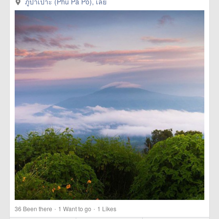
เปาะPhuPaPo/191656> more
ภูป่าเปาะ (Phu Pa Po), เลย
·
·
36
Been there
1
Want to go
1
Likes