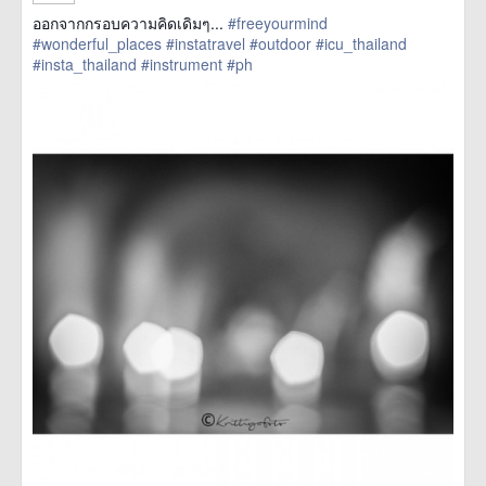
ออกจากกรอบความคิดเดิมๆ...
#freeyourmind
#wonderful_places
#instatravel
#outdoor
#icu_thailand
#insta_thailand
#instrument
#ph
href=https://m.thetrippacker.com/en/image/location/143290>
more