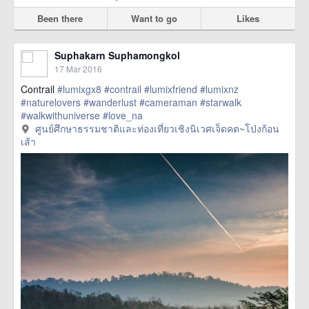
Been there
Want to go
Likes
Suphakarn Suphamongkol
17 Mar 2016
Contrail
#lumixgx8
#contrail
#lumixfriend
#lumixnz
#naturelovers
#wanderlust
#cameraman
#starwalk
#walkwithuniverse
#love_na
href=https://m.thetrippacker.com/en/image/ศูนย์ศึกษา
ศูนย์ศึกษาธรรมชาติและท่องเที่ยวเชิงนิเวศเจ็ดคต~โป่งก้อน
ธรรมชาติและท่องเที่ยวเชิงนิเวศเจ็ดคต~โป่งก้อนเส้า/192428>
เส้า
more