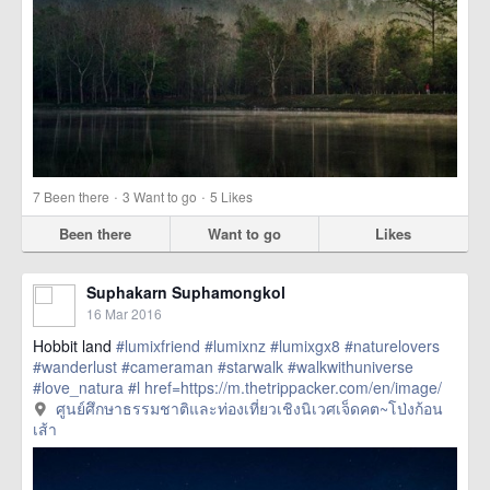
·
·
7
Been there
3
Want to go
5
Likes
Been there
Want to go
Likes
Suphakarn Suphamongkol
16 Mar 2016
Hobbit land
#lumixfriend
#lumixnz
#lumixgx8
#naturelovers
#wanderlust
#cameraman
#starwalk
#walkwithuniverse
#love_natura
#l
href=https://m.thetrippacker.com/en/image/
ศูนย์ศึกษาธรรมชาติและท่องเที่ยวเชิงนิเวศเจ็ดคต~โป่งก้อน
ศูนย์ศึกษาธรรมชาติและท่องเที่ยวเชิงนิเวศเจ็ดคต~โป่งก้อน
เส้า/192415> more
เส้า