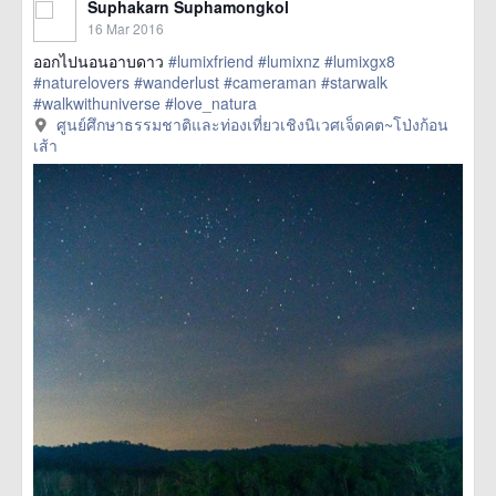
Suphakarn Suphamongkol
16 Mar 2016
ออกไปนอนอาบดาว
#lumixfriend
#lumixnz
#lumixgx8
#naturelovers
#wanderlust
#cameraman
#starwalk
#walkwithuniverse
#love_natura
href=https://m.thetrippacker.com/en/image/ศูนย์ศึกษา
ศูนย์ศึกษาธรรมชาติและท่องเที่ยวเชิงนิเวศเจ็ดคต~โป่งก้อน
ธรรมชาติและท่องเที่ยวเชิงนิเวศเจ็ดคต~โป่งก้อนเส้า/192412>
เส้า
more