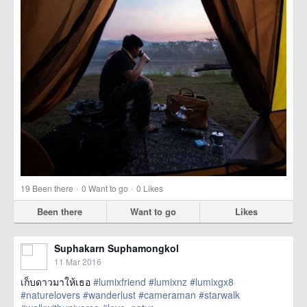
·
·
19
Been there
0
Want to go
0
Likes
Been there
Want to go
Likes
Suphakarn Suphamongkol
11 Mar 2016
เก็บดาวมาให้เธอ
#lumixfriend
#lumixnz
#lumixgx8
#naturelovers
#wanderlust
#cameraman
#starwalk