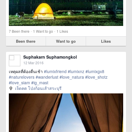
·
·
7
Been there
1
Want to go
1
Likes
Been there
Want to go
Likes
Suphakarn Suphamongkol
12 Mar 2016
เหตุผลที่ต้องตื่นเช้า
#lumixfriend
#lumixnz
#lumixgx8
#naturelovers
#wanderlust
#love_natura
#love_shotz
#love_siam
#ig_mast
href=https://m.thetrippacker.com/en/image/เจ็ดคตโป่งก้อนเส้า
เจ็ดคต โป่งก้อนเส้าสระบุรี
สระบุรี/192151> more