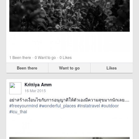
·
·
1
Been there
0
Want to go
0
Likes
Been there
Want to go
Likes
Krittiya Amm
16 Mar 2015
อย่าสร้างเงื่อนไขกับการอนุญาติให้ตัวเองมีความสุขมากนักเลย....
#freeyourmind
#wonderful_places
#instatravel
#outdoor
#icu_thai
href=https://m.thetrippacker.com/en/image/location/143198>
more