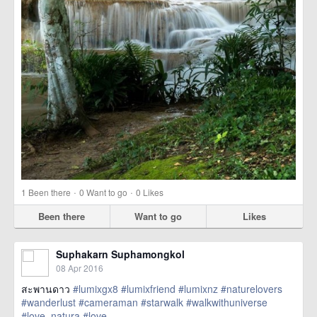
·
·
1
Been there
0
Want to go
0
Likes
Been there
Want to go
Likes
Suphakarn Suphamongkol
08 Apr 2016
สะพานดาว
#lumixgx8
#lumixfriend
#lumixnz
#naturelovers
#wanderlust
#cameraman
#starwalk
#walkwithuniverse
#love_natura
#love