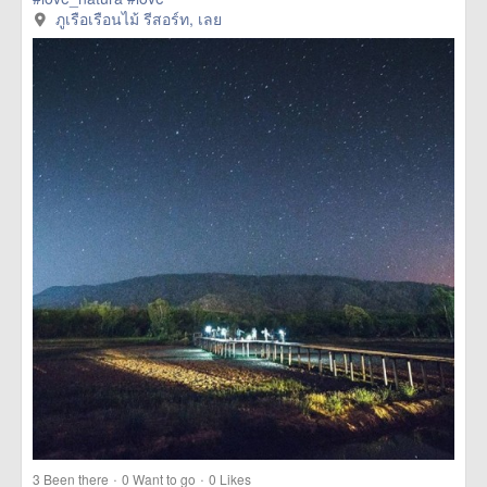
href=https://m.thetrippacker.com/en/image/ภูเรือเรือนไม้
ภูเรือเรือนไม้ รีสอร์ท, เลย
รีสอร์ท/192948> more
·
·
3
Been there
0
Want to go
0
Likes