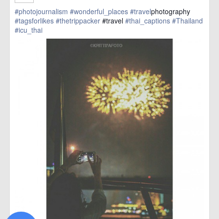
#photojournalism
#wonderful_places
#travel
photography
#tagsforlikes
#thetrippacker
#travel
#thai_captions
#Thailand
#icu_thai
href=https://m.thetrippacker.com/en/image/location/142854>
more