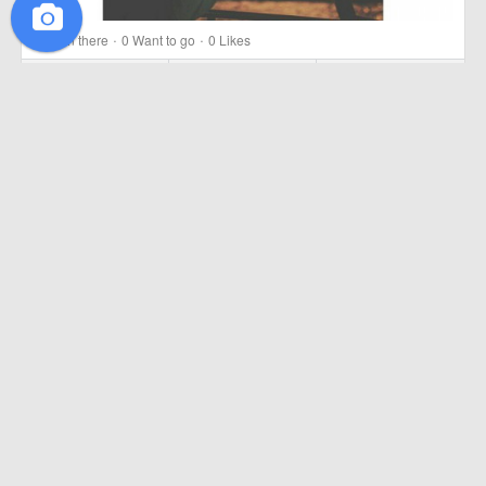
·
·
1
Been there
0
Want to go
0
Likes
Been there
Want to go
Likes
Krittiya Amm
06 Mar 2015
กล้องกากๆก็ถ่ายได้.... อย่าไปยึดติดมาก 555 .
#wonderful_places
#travel
photography
#tagsforlikes
#thetrippacker
#travel
#thai_
href=https://m.thetrippacker.com/en/image/location/142827>
more