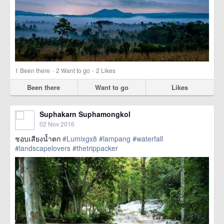
·
·
1
Been there
2
Want to go
2
Likes
Been there
Want to go
Likes
Suphakarn Suphamongkol
02 Nov 2016
ชอบเสียงน้ำตก
#Lumixgx8
#lampang
#waterfall
#landscapelovers
#thetrippacker