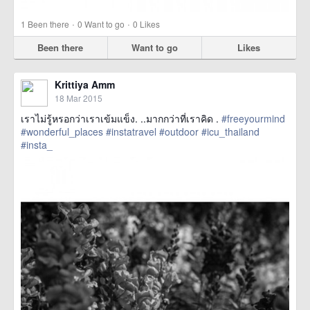
·
·
1
Been there
0
Want to go
0
Likes
Been there
Want to go
Likes
Krittiya Amm
18 Mar 2015
เราไม่รู้หรอกว่าเราเข้มแข็ง. ..มากกว่าที่เราคิด .
#freeyourmind
#wonderful_places
#instatravel
#outdoor
#icu_thailand
#insta_
href=https://m.thetrippacker.com/en/image/location/143268>
more