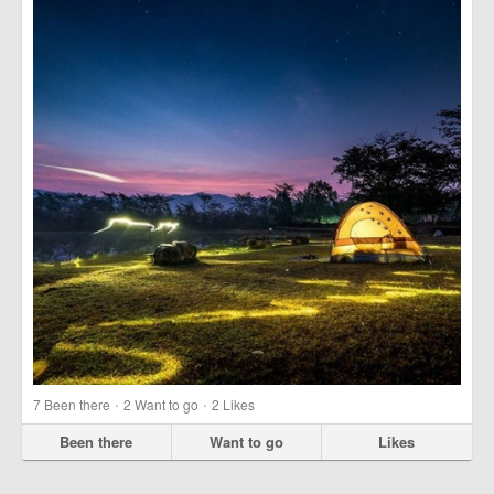
·
·
7
Been there
2
Want to go
2
Likes
Been there
Want to go
Likes