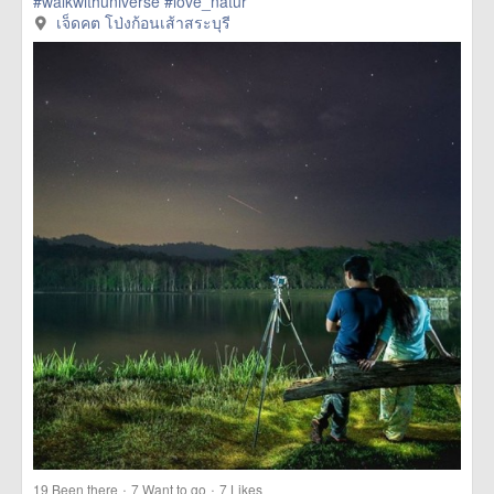
#walkwithuniverse
#love_natur
href=https://m.thetrippacker.com/en/image/เจ็ดคตโป่งก้อนเส้า
เจ็ดคต โป่งก้อนเส้าสระบุรี
สระบุรี/192092> more
·
·
19
Been there
7
Want to go
7
Likes