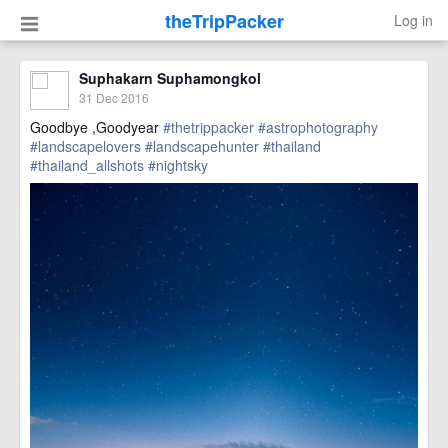
theTripPacker
Log in
Suphakarn Suphamongkol
31 Dec 2016
Goodbye ,Goodyear
#thetrippacker
#astrophotography
#landscapelovers
#landscapehunter
#thailand
#thailand_allshots
#nightsky