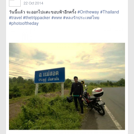
22 Oct 2014
วันนี้แล้ว จะออกไปแตะขอบฟ้าอีกครั้ง
#Ontheway
#Thailand
#travel
#thetrippacker
#ททท
#หลงรักประเทศไทย
#photooftheday