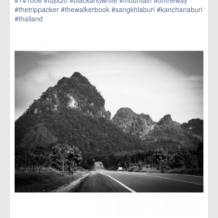
#thetrippacker
#thewalkerbook
#sangkhlaburi
#kanchanaburi
#thailand