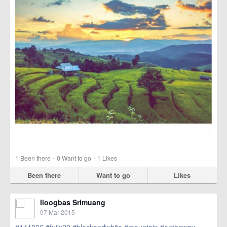
·
·
1
Been there
0
Want to go
1
Likes
Been there
Want to go
Likes
Iloogbas Srimuang
07 Mar 2015
#141006
#fujix20
#blackandwhite
#mountain
#ontheway