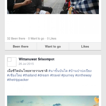
·
·
32
Been there
0
Want to go
0
Likes
Been there
Want to go
Likes
Wittanuwat Srisompot
26 Jul 2015
เมื่อชีวิตมันโหยหาธรรมชาติ
#นาขั้นบันได
#บ้านป่าปงเปียง
#เชียงใหม่
#thailand
#dream
#travel
#journey
#ontheway
#thetrippacker
href=https://m.thetrippacker.com/en/image/location/160247>
more