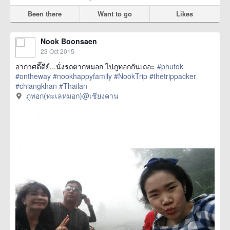
Been there
Want to go
Likes
Nook Boonsaen
23 Oct 2015
อากาศดี๊ดีย์...นั่งรถตากหมอก ไปภูทอกกันเถอะ
#phutok
#ontheway
#nookhappyfamily
#NookTrip
#thetrippacker
#chiangkhan
#Thailan
href=https://m.thetrippacker.com/en/image/ภูทอกทะเลหมอก
ภูทอก(ทะเลหมอก)@เชียงคาน
เชียงคาน/173996> more