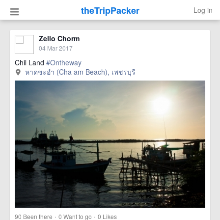
theTripPacker
Log in
Zello Chorm
04 Mar 2017
Chil Land
#Ontheway
หาดชะอำ (Cha am Beach), เพชรบุรี
·
·
90
Been there
0
Want to go
0
Likes