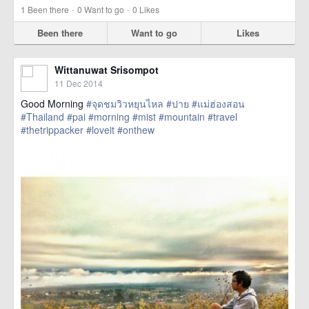
·
·
1
Been there
0
Want to go
0
Likes
Been there
Want to go
Likes
Wittanuwat Srisompot
11 Dec 2014
Good Morning
#จุดชมวิวหยุนไหล
#ปาย
#แม่ฮ่องสอน
#Thailand
#pai
#morning
#mist
#mountain
#travel
#thetrippacker
#loveit
#onthew
href=https://m.thetrippacker.com/en/image/location/137070>
more