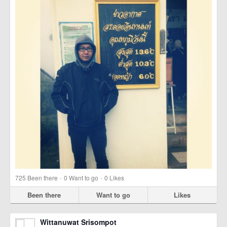
·
·
725
Been there
0
Want to go
0
Likes
Been there
Want to go
Likes
Wittanuwat Srisompot