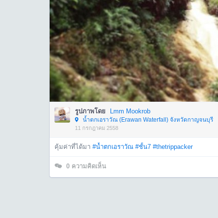
รูปภาพโดย
Lmm Mookrob
น้ำตกเอราวัณ (Erawan Waterfall) จังหวัดกาญจนบุรี
11 กรกฎาคม 2558
คุ้มค่าที่ได้มา
#น้ำตกเอราวัณ
#ชั้น7
#thetrippacker
0
ความคิดเห็น