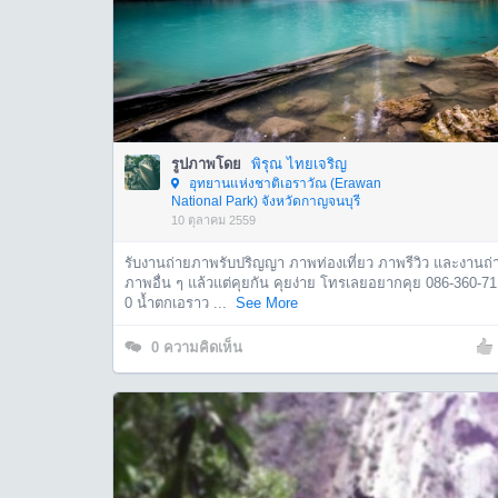
รูปภาพโดย
พิรุณ ไทยเจริญ
อุทยานแห่งชาติเอราวัณ (Erawan
National Park) จังหวัดกาญจนบุรี
10 ตุลาคม 2559
รับงานถ่ายภาพรับปริญญา ภาพท่องเที่ยว ภาพรีวิว และงานถ่
ภาพอื่น ๆ แล้วแต่คุยกัน คุยง่าย โทรเลยอยากคุย 086-360-71
0 น้ำตกเอราว ...
See More
0
ความคิดเห็น