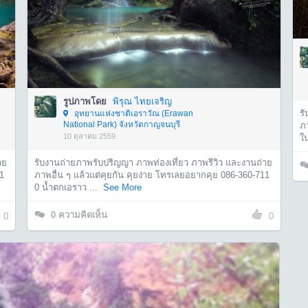
รูปภาพโดย
พิรุณ ไทยเจริญ
ร
อุทยานแห่งชาติเอราวัณ (Erawan
National Park) จังหวัดกาญจนบุรี
ภ
10 ตุลาคม 2559
ใ
าย
รับงานถ่ายภาพรับปริญญา ภาพท่องเที่ยว ภาพรีวิว และงานถ่าย
1
ภาพอื่น ๆ แล้วแต่คุยกัน คุยง่าย โทรเลยอยากคุย 086-360-711
0 น้ำตกเอราว ...
See More
0
ความคิดเห็น
0
0