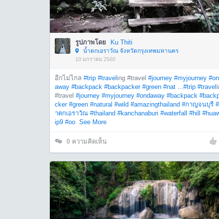
รูปภาพโดย
Ku Thiti
น้ำตกเอราวัณ จังหวัดกรุงเทพมหานคร
10 มกราคม 2560
อีกไม่ไกล
#trip
#travel
ing #travel
#journey
#myjourney
#on
away
#backpack
#backpacker
#green
#nat ...
#trip
#travel
#travel
#journey
#myjourney
#ondaway
#backpack
#back
cker
#green
#natural
#wild
#amazingthailand
#กาญจนบุรี
#
ำตกเอราวัณ
#thailand
#kanchanaburi
#waterfall
#hill
#hua
ip9
#oo
See More
0
ความคิดเห็น