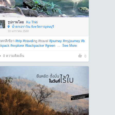
รูปภาพโดย
Ku Thiti
น้ำตกเอราวัณ จังหวัดกาญจนบุรี
10 มกราคม 2560
ำตกสีเขียว
#trip
#travel
ing #travel
#journey
#myjourney
#b
ckpack
#explorer
#backpacker
#green
...
See More
0
ความคิดเห็น
0