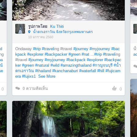
รูปภาพโดย
Ku Thiti
น้ำตกเอราวัณ จังหวัดกรุงเทพมหานคร
10 มกราคม 2560
d
Ondaway
#trip
#travel
ing #travel
#journey
#myjourney
#bac
น้
ing
kpack
#explorer
#backpacker
#green
#nat ...
#trip
#travel
ing
a
pa
#travel
#journey
#myjourney
#backpack
#explorer
#backpac
น้
ker
#green
#natural
#wild
#amazingthailand
#กาญจนบุรี
#น้ำ
we
ตกเอราวัณ
#thailand
#kanchanaburi
#waterfall
#hill
#fujicam
era
#fujixs1
See More
0
ความคิดเห็น
0
0